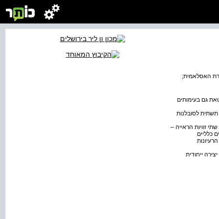
הדת האסלאמית;
 והפוליטיים של אזרחי העולם גם במאה ה-21. מרכזיותה מתבטאת גם בעימותים
 תשתית לסובלנות
י זוויות הראייה –
 כלליים
רעיונות
צירה ייחודית