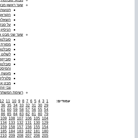
שער ראשון מבט 
תנועות 
הקוראן וס
השאלה 
על סבלנ
הניסיון
שער שני מבט אל
סובלנות
מסורת פ
סובלנות
לשלוט ב
סובייקט
סובלנות
והמיסט
מעשה נ
פלורליז
מבט אנת
צבי זוה
רשימת המשתת
עמודים:
1
3
4
5
6
7
8
9
10
11
12
36
35
34
33
32
31
30
29
61
60
59
58
57
56
55
54
86
85
84
83
82
81
80
79
109
108
107
106
105
104
134
133
132
131
130
129
159
158
157
156
155
154
185
184
183
182
181
180
210
209
208
207
206
205