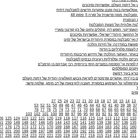
אל דתות העולם: אפשרויות וסיכונים
אסלאמיות בנות זמננו ומקורות חדשים לסובלנות דתית
ובלנות: מסה פרשנית על סורה 5, פסוק 48
הבוסנית
ות אלוהית ועל מצוות הסובלנות
 האמריקני: חופש דת, קתולים וחזונו של ג'ון קורטני מאריי
 ההקשר היהודי־ישראלי: אפשרויות וסיכונים
 ואי־סובלנות במסורת היהודית ובישראל של ימינו
וגשת במודרנה: על חירות והלכה
 לעומת פלורליזם ביהדות
אחר: האתגר ההלכתי של חידוש הריבונות היהודית
יביזם הלכתי ופלורליות רעיונית כבסיס לסובלנות
 למרות אי־הסכמה במצרים הימי ביניימית: רבי אברהם בן הרמב"ם
יקנים המוסלמים
ורא בעיר דמשק
ם בין־דתי: אתגרים ופרמטרים לקראת גיבוש תאולוגיה יהודית של דתות העולם
רופולוגי על השימוש במסורת: תגובה להרצאות של דב מימון, שלמה פישר,
ר
פים
27
25
24
23
22
21
20
19
18
17
16
15
14
13
53
52
51
50
49
48
47
46
45
44
43
42
41
40
39
38
37
78
77
76
75
74
73
72
71
70
69
68
67
66
65
64
63
62
103
102
101
100
99
98
97
96
95
94
93
92
91
90
89
88
87
26
125
124
123
122
121
120
119
118
117
116
115
114
113
112
111
110
51
150
149
148
147
146
145
144
143
142
141
140
139
138
137
136
135
77
176
175
173
172
171
170
169
168
167
166
165
164
163
162
161
160
02
201
200
199
198
197
196
195
194
193
192
191
190
189
188
187
186
27
226
225
224
223
222
221
220
219
218
217
216
215
214
213
212
211