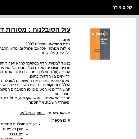
שלום אורח
עול הסובלנות : מסורות ד
מחבר:
שנת ההוצאה:
תשס"ח 2007
מילות מפתח:
אסלאם; פלורליזם (מדעי החברה
פלורליזם; פלורליסם
הרבים הצוברים תאוצה בכל רחבי תבל וממתינים
הספר ע(ו)ל הסובלנות: מסורות דתיות ואתגר הפ
ולדו-קיום בין הדתות ובתוכן.
מאמרי הספר בוחנים את המשאבים לסובלנות הן
הכללית והמקומית – נודעת חשיבות רבה. חשוב
המשוחררים מן המטענים ומן המאבקים המקומיי
והפתרונות.
מחברי המאמרים – אנשי אקדמיה, אנשי דת, פסיכ
ומעוררת חשיבה.
אל הספר
נושא/נושאים:
,
דתות
,
סוציולוגיה
תוכן הספר:
ע[ו]ל הסובלנות מסורות 
תוכן העניינים
פתח דבר
מבוא: סובלנות, 