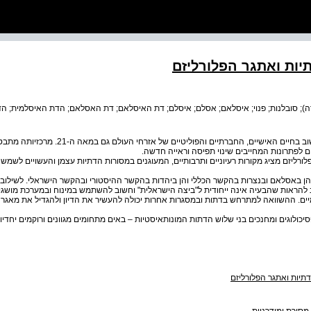
תיות ואתגר הפלורליזם
); סובלנות; פנוי; איסלאם; אסלם; איסלם; דת האיסלאם; דת האסלאם; הדת האיסלמית; 
בניגוד לציפיות, הדת ממשיכה למלא תפקיד חשוב בחיים האישיים, החברתיים
 לפתרונות המחייבים שינוי תפיסה וראייה חדשה.
לורליזם מציג מקורות רעיוניים ותרבותיים, המעוגנים במסורות הדתיות עצמן והעשויים לשמש
 באסלאם ובנצרות בהקשר הכללי והן ביהדות בהקשר ההיסטורי ובהקשר הישראלי. לשילוב שת
 להראות שהבעיה אינה ייחודית ל"ביצה הישראלית" וחשוב להשתמש במינוח ובמערכת מושגים
ם. ההשוואה למתרחש בדתות ובמסגרות אחרות יכולה להעשיר את הדיון ולהגדיל את מאגר ה
ולוגים ומחנכים בני שלוש הדתות המונותאיסטיות – באים מתחומים מגוונים ורוקמים יחדיו י
דתיות ואתגר הפלורליזם
מסורת ומודרניות