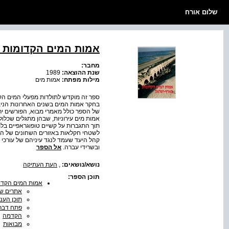
שלום אורח
אמות המים הקדומות ב
מחבר:
שנת ההוצאה:
1989
מילות מפתח:
אמות מים
ספר זה מוקדש לתולדות מפעלי המים הקד
בחקר אמות המים בשנים האחרונות הניב
של הספר כולל מאמרי מבוא, הפורשים יר
אמות מים עירוניות, שבהן מתגלים שכלול
תוך התגברות על קשיים טופוגראפיים בלתי
לשטחי חקלאות באזורים השחונים של הא
קהל היעד שעמד לנגד עיניהם של עורכי ה
ובשרידי עברה.
אל הספר
נושא/נושאים:
,
העת העתיקה
תוכן הספר:
אמות המים הקדו
אתרים שנ
תוכן העני
פתח דבר
הקדמה
מבואות