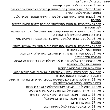
מות המים בעולם היווני־רומי
איור 3 :חתן סכמתי לאורך ניקבת קאנאת
איור 1 : תבליט אשורי מארמון נינווה מתאר ק מושקה באמצעות אמה ראשית
המאה השביעית לפני הספירה
איור 2 :שחזור הגשר באמת המים של נינווה, ראשית המאה השביעית לפני
הספירה
איור 4 : אמת המים של סמוס, חתך לרוחב המנהרה,ראשית המאה השישית
לפני הספירה
איור 5 : אמת המים של אולינתוס, קטע מצינור החרס של האמה כפי שנמצא
בחפירה, המאה החמישית לפני הספירה
איור 6 : אולינתוס, שחזור של מזרקת מיס עירונית, המאה החמישית לפני
הספירה
איור 7 : אמת המים של פרגמון, חתן לאורן חוליות האבן כפי שנמצאו באתרו,
המאה השנייה לפני הספירה
איור 9 : נשים יווניות רוחצות תחת קלוחי מים, תיאור על כד יווני, המאה
השישית לפני הספירה
איור 8 :אמת המים של מגנסיה, חוליית אבן לחיזוק צינור החרס של האמה,
המאה השנייה לפני הספירה
מפת אמות המים של רומא הקיסרית
איור : נים , דרום צרפת ( גליה ) , אקוודוקט נישא על גבי גשר קשתות ( פונט
דה גארד ) , המאה הראשונה לספירה
איור 12 : ירושלים , כתובת אבן ביזאנטית מסביבות עין ערוב ובה אזהרה לפגוע
בתחום האמה , המאה השישית לספירה
איור 13 : קוניקולוס — מערכת אטרוסקית לניקוז ואיחוז מי תהום
איור 14 : שחזור סכמאתי של מערכות קוניקולי במרכז איטליה
איור 15 : גרומה — מכשיר המדידה העיקרי בתקיפה הרומית
איור 16 : דיופטרה - מכשיר מדידה רומי משוכלל
איור 17 : מוט מדידה רומי
איור 18 : כורובאטס - מכשיר לפילוס אמות המים