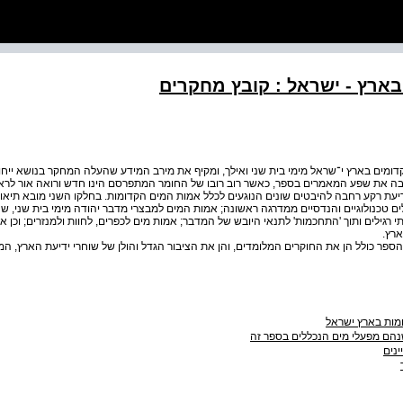
ארץ - ישראל : קובץ מחקרים
ומים בארץ י־שראל מימי בית שני ואילך, ומקיף את מירב המידע שהעלה המחקר בנושא ייחו
ה את שפע המאמרים בספר, כאשר רוב רובו של החומר המתפרסם הינו חדש ורואה אור לראש
יעת רקע רחבה להיבטים שונים הנוגעים לכלל אמות המים הקדומות. בחלקו השני מובא תיאור
ים טכנולוגיים והנדסיים ממדרגה ראשונה; אמות המים למבצרי מדבר יהודה מימי בית שני, ש
 רגילים ותוך 'התחכמות' לתנאי היובש של המדבר; אמות מים לכפרים, לחוות ולמנזרים; וכן א
רץ.
ספר כולל הן את החוקרים המלומדים, והן את הציבור הגדל והולן של שוחרי ידיעת הארץ, המ
מות בארץ ישראל
הם מפעלי מים הנכללים בספר זה
ינים