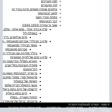
תוכן העניינים
לוח הקיצורים
עיתונים שנזכרו פעמים הרנה בכרך זה
לזאב ז'בוטינסקי
בפתח הכרך השני
דבר ז'בוטינסקי
שער א' עקידה (1934-1933)
פרק א כדור אחד - נפש אחת - עולם מל
באפילת ליל
זזייס ארלוזורוב הי"ד
פרק ב הבית"רי אברהם סטאבסקי - גיבו
נאסר הבית"רי סטאבסקי
אברהם סטאבסקי
בית"ר מזדהה עם הבית"רי הנ
פרק ג ימים של לקיית המאורות
האירוע הפלילי והדראמה ההיס
פקודת הנציבות בתל־אביב
רוח־עיוועים
בן־גוריון: 'ז'בוטינסקי נושא באח
פרוטוקול סודי: מפא"י מתכננת
השיסוי של 'במעלה'
אנשי ה'סאלון' ו'ברית שלום'
דרשותיו של חיים נחמן ביאליק
חיים נחמן ביאליק
החזית השנייה - בפולין
גרינבוים: 'ברעל של שינאת־נחש
© מטח - המרכז לטכנולוגיה חינוכית
יצחק גרינבוים
אינדקס הספרים
תקנון הספרייה
על הספרייה
תנאי שימוש באתר והגנה על
יאושזאהן: 'משיח בן מעסער'
פרטיות
הסדרי נגישות
עזרה