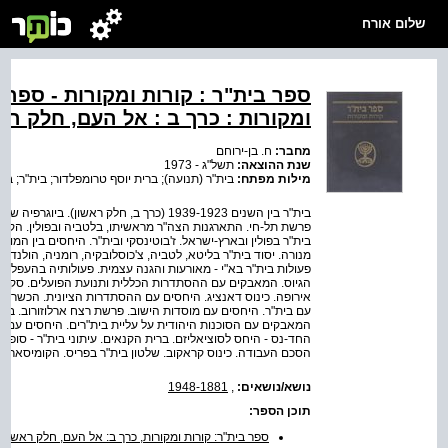
שלום אורח
ספר בית"ר : קורות ומקורות - ספר ב
ומקורות : כרך ב : אל העם, חלק רא
מחבר:
ח. בן-ירוחם
שנת ההוצאה:
תשל"ג - 1973
מילות מפתח:
בית"ר (תנועה); ברית יוסף טרומפלדור; בית"ר; בי
בית"ר בין השנים 1939-1923 (כרך ב, חלק ראשון). 
פרשת תל-חי. התארגנות הצה"ר מראשיתו, בלטביה ובפולין. הקמת
בית"ר בפולין ובארץ-ישראל. ז'בוטינסקי ובית"ר. היחסים בין המוס
מנורה. יסוד בית"ר בליטא, לטביה, צ'כוסלובקיה, רומניה, הולנד. כ
פעולות בית"ר בא"י - מאורעות והגנה עצמית. פעולותיה בהעפלה, 
הגיוס. המאבקים עם ההסתדרות הכללית ותנועת הפועלים. סקי
אירופה. כינוס דאנציג. היחסים עם ההסתדרות הציונית. הכשרה 
עם בית"ר. היחסים עם מוסדות הישוב. פרשת רצח ארלוזורוב. בר
המאבקים עם הסוכנות היהודית על עליית בית"רים. היחסים עם ה
החד-נס - היחס לסוציאליזם. ברית הקנאים. עיתוני בית"ר - סופרי
הסכם העבודה. כינוס קראקוב. שלטון בית"ר בפריס. הקומיסאריון
נושא/נושאים:
,
1948-1881
תוכן הספר:
ספר בית"ר: קורות ומקורות, כרך ב: אל העם, חלק ראשון