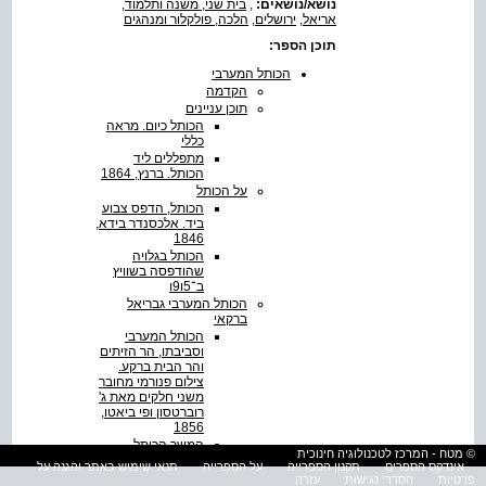
נושא/נושאים:
,
בית שני, משנה ותלמוד
,
אריאל
,
ירושלים
,
הלכה, פולקלור ומנהגים
תוכן הספר:
הכותל המערבי
הקדמה
תוכן עניינים
הכותל כיום. מראה
כללי
מתפללים ליד
הכותל. ברנץ, 1864
על הכותל
הכותל, הדפס צבוע
ביד. אלכסנדר בידא,
1846
הכותל בגלויה
שהודפסה בשוויץ
ב־5ו9ו
הכותל המערבי גבריאל
ברקאי
הכותל המערבי
וסביבתו, הר הזיתים
והר הבית ברקע.
צילום פנורמי מחובר
משני חלקים מאת ג'
רוברטסון ופי ביאטו,
1856
המשך הכותל
© מטח - המרכז לטכנולוגיה חינוכית
בדרומו, כיום אזור
אינדקס הספרים
תקנון הספרייה
על הספרייה
תנאי שימוש באתר והגנה על
התפילה של הנשים,
פרטיות
הסדרי נגישות
עזרה