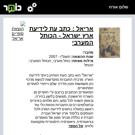
שלום אורח
אריאל : כתב עת לידיעת
ארץ ישראל - הכותל
המערבי
מחבר:
שנת ההוצאה:
תשס"ז - 2007
מילות מפתח:
כותל מערבי; הכותל המערבי;
הכותל
"אריאל" הוא כתב העת הוותיק ביותר לידיעת
הארץ. מרבית החוברות מוקדשות לנושא מרכזי
והן משמשות מעין מדריך שלם וייחודי לאתרים
המתוארים.
המאמרים הכתובים ברובם ע"י חוקרים מן
השורה הראשונה, מוגשים בלשון בהירה,
ובאופן השווה לכל נפש, והם מלווים באיורים
ובתצלומים רבים.החוברות מהוות כלי עזר
ראשון במעלה בחוגים לידיעת הארץ ולכל
העוסקים בלימוד ארץ ישראל ועברה.
חוברת זו כוללת מבחר מגוון של מאמרים
בגיאוגרפיה, גיאוגרפיה היסטורית ומקצועות
נלווים.
אל הספר