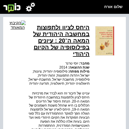
שלום אורח
היחס לציון ולתפוצות
במחשבה היהודית של
המאה ה־20 : עיונים
בפילוסופיה של הקיום
היהודי
מחבר:
יוסי טרנר
שנת ההוצאה:
2014
מילות מפתח:
פילוסופיה יהודית; ציונות;
ישראל ויהדות התפוצות; זהות יהודית;
פילוסופיה; מחשבת ישראל; מחשבת-ישראל;
תיאולוגיה יהודית; תיאולוגיה; תודעה יהודית
עניינו של חיבור זה הוא לברר את מרכזיות
היחס לציון ולתפוצות במחשבה היהודית של
המאה ה-20. הנחת היסוד של הדיונים
הכלולים בו היא שהחל משנות השמונים של
המאה ה-19, היחס לארץ ישראל ולתפוצות
הגולה הפך למוקד ההתמודדות עם כלל סוגי
הבעיות הפוקדות את הקיום היהודי מאז ועד
היום. בעיות אלה כוללות את הופעת
האנטישמיות המודרנית, ההתפוררות