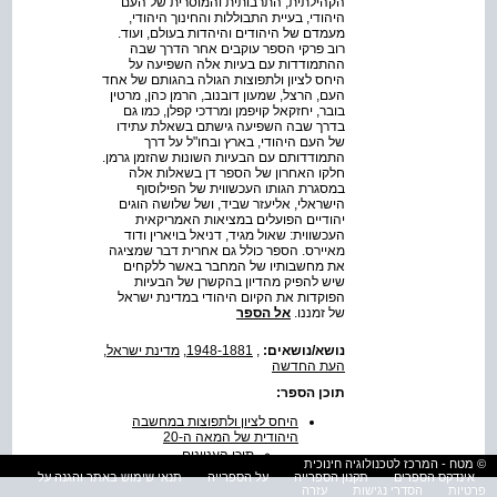
הקהילתית, התרבותית והמוסרית של העם
היהודי, בעיית התבוללות והחינוך היהודי,
מעמדם של היהודים והיהדות בעולם, ועוד.
רוב פרקי הספר עוקבים אחר הדרך שבה
ההתמודדות עם בעיות אלה השפיעה על
היחס לציון ולתפוצות הגולה בהגותם של אחד
העם, הרצל, שמעון דובנוב, הרמן כהן, מרטין
בובר, יחזקאל קויפמן ומרדכי קפלן, כמו גם
בדרך שבה השפיעה גישתם בשאלת עתידו
של העם היהודי, בארץ ובחו"ל על דרך
התמודדותם עם הבעיות השונות שהזמן גרמן.
חלקו האחרון של הספר דן בשאלות אלה
במסגרת הגותו העכשווית של הפילוסוף
הישראלי, אליעזר שביד, ושל שלושה הוגים
יהודיים הפועלים במציאות האמריקאית
העכשווית: שאול מגיד, דניאל בויארין ודוד
מאיירס. הספר כולל גם אחרית דבר שמציגה
את מחשבותיו של המחבר באשר ללקחים
שיש להפיק מהדיון בהקשרן של הבעיות
הפוקדות את הקיום היהודי במדינת ישראל
של זמננו.
אל הספר
נושא/נושאים:
,
1948-1881
,
מדינת ישראל
,
העת החדשה
תוכן הספר:
היחס לציון ולתפוצות במחשבה
היהודית של המאה ה-20
תוכן העניינים
© מטח - המרכז לטכנולוגיה חינוכית
תודות
אינדקס הספרים
תקנון הספרייה
על הספרייה
תנאי שימוש באתר והגנה על
מבוא: ציון והתפוצות
פרטיות
הסדרי נגישות
עזרה