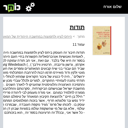
שלום אורח
תודות
מתוך:
>
היחס לציון ולתפוצות במחשבה היהודית של המאה ה-0
עמוד:11
בספר זה היא שלי בלבד . עם זאת , אני חב תודה עמוקה לכל מ
שביד הם עבורי בני שיח קבועים המאתגרים ומפרים את חשיבתי 
מוטי זלקין ודוד מאיירס תרמו רבות להרחבת הסתכלותי מזווית 
ירושלים ' , היה לי כנציג של ציבור הקוראים שמחוץ לכותלי הא
תודתי נתונה לעמיתיי החוקרים , למורים ולכלל עובדי מכון ש
והתמיכה הארגונית והלוגיסטית שהעניקו לי לאורך השנים . רצ
מחשבת ישראל שבגישתם הביקורתית , סקרנותם והתלהבותם מפ
ממורה לתלמיד כמוהם . אני מודה מעומק לבי ליהודה פרידלנ
" הילל בן חיים " ולהוצאת הקיבוץ המאוחד על טיפולם המסור 
ידיד נפש ובר פלוגתא חריף , אשר בזכות הפולמוסים המתמידים
עוסק בו . לזכותו של פרופ ' מגיד נזקפת העובדה , שבמרכז
עולמי , אלא גם של מי שהשקפת עולמו בסוגיות שבהן דן הספר שו
- כל אשר אני , ובכלל זה הרעיונות בספר זה , הוא בזכותכם וב