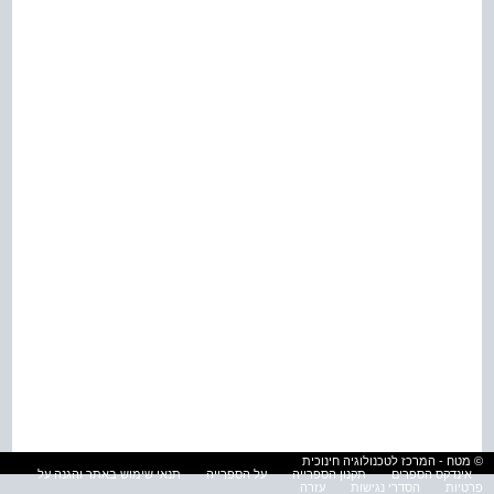
© מטח - המרכז לטכנולוגיה חינוכית
אינדקס הספרים
תקנון הספרייה
על הספרייה
תנאי שימוש באתר והגנה על
פרטיות
הסדרי נגישות
עזרה