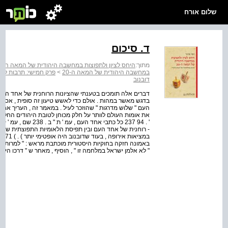
שלום אורח
ד. סיכום
מתוך:
היחס לציון ולתפוצות במחשבה היהודית של המאה ה־20 : עיונים בפילוסופיה של הקיום היהודי
במחשבה היהודית של המאה ה-20
>
פרק חמישי: תרבות לאו
דובנוב
דברים אלה תומכים בטענתי שהציונות הרוחנית של אחד העם ,
בדגש מאשר במהות . אולם כדי לאשש טיעון זה סופית , אסיי
העם " שלוש מדרגות " שהוזכר לעיל . במאמר זה , העריך אחד 
- רוחנית של אחד העם ובין תפיסת הלאומיות התפוצתית של 
באמונה חזקה בחוקיות היסטורית מוכתבת מראש : " למרות הריא
" לא אלמן ישראל במלחמה זו " , הוסיף , מאחר ש " דרכו הי