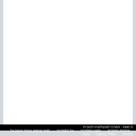
© מטח - המרכז לטכנולוגיה חינוכית
אינדקס הספרים
תקנון הספרייה
על הספרייה
תנאי שימוש באתר והגנה על
פרטיות
הסדרי נגישות
עזרה