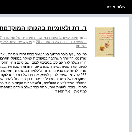
שלום אורח
ד. דת ולאומיות בהגותו המוקדמת
מתוך:
היחס לציון ולתפוצות במחשבה היהודית של המאה ה־20 : עיונים בפילוסופיה של הקיום היהודי
במחשבה היהודית של המאה ה-20
>
פרק שישי: היחס לארץ 
הציונות
כמו כהן , אף בובר התחנך בגיל צעיר בבית יהודי מסורתי , אך
שרק מאוחר יותר השתלבה במעורבות עמוקה במפעלי התרבות הכ
לפעם את השפעת מגעו המוקדם עם היהדות המסורתית בבית 
שחזר לחיות עם אביו בווינה והחל ללמוד בגימנסיה , חש מנו
266 לטעמי , אפשר להבין לעומק את צדו של בובר במחלוקת 
המוקדמת של השניים מבדיל ביניהם . כהן היה יכול להניח א
במהלכי הציביליזציה העולמית , ולהגדיר את הקיום היהודי כח
כיהודי . בובר , לעומת זאת , הניח כבר בשלב מוקדם בהתפתחו
למזג את...
אל הספר