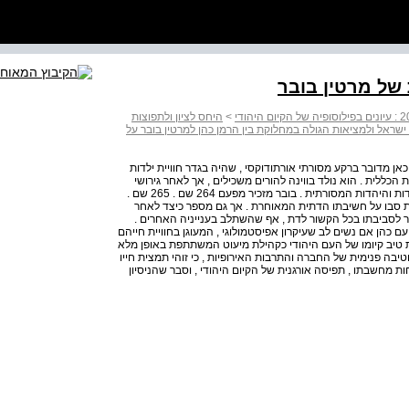
 של מרטין בובר
>
היחס לציון ולתפוצות
ישראל ולמציאות הגולה במחלוקת בין הרמן כהן למרטין בובר על
 כאן מדובר ברקע מסורתי אורתודוקסי , שהיה בגדר חוויית ילדות
ללית . הוא נולד בווינה להורים משכילים , אך לאחר גירושי
הוריו נשלח לגור עם סבו בסביבת לבוב . שם טעם מחיי החסידות והיהדות המסורתית . בובר מזכיר מפעם 264 שם . 265 שם .
סבו על חשיבתו הדתית המאוחרת . אך גם מספר כיצד לאחר
כר לסביבתו בכל הקשור לדת , אף שהשתלב בענייניה האחרים .
עם כהן אם נשים לב שעיקרון אפיסטמולוגי , המעוגן בחוויית חייהם
ת טיב קיומו של העם היהודי כקהילת מיעוט המשתתפת באופן מלא
טיבה פנימית של החברה והתרבות האירופיות , כי זוהי תמצית חייו
ת מחשבתו , תפיסה אורגנית של הקיום היהודי , וסבר שהניסיון