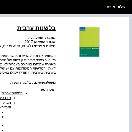
שלום אורח
בלשנות ערבית
מחבר:
יהושע בלאו
שנת ההוצאה:
2017
מילות מפתח:
בלשנות; שפה ערבית; שפ
באסופה זו כונסו עשרים וחמישה מאמרי
מאמריי שנכתבו במקורם בעברית לא נמס
דעותיי המדעיות המעודכנות. גם יש ש
בערבית ובערבית היהודית ייכללו באסופ
נושא/נושאים:
,
בלשנות ושפות
תוכן הספר:
בלשנות ערבית
תוכן הענ
מבוא
שער ראש