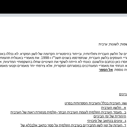
ות; לשונות; ערבית
ם על הלשון העברית ותולדותיה, ובייחוד בהיסטוריה הקדומה של לשון המקרא. לא נכללו בא
ראו אור בשתי אסופות קודמות של מאמריי העוסקים בלשון העברית, שנתפרסמו בשנים תשנ""ו ו
רו כאן ככתבם וכלשונם. כוונתי לא הייתה לשקף את השינויים שחלו בהשקפותיי המדעיות, א
לא הנחתי את מאמריי המעודכנים במסגרתם המקורית, אלא צירפתי יחד מאמרים וקטעי מאמרי
ה נוספת.
אל הספר
יינים
ון: הערבית בכלל והערבית הספרותית בפרט
א . הלשון הערבית
ב . מעמד הערבית הקלסית לעומת הערבית הבתר–קלסית מנקודת ראות של הערבית
היהודית של ימי הביניים
ג . עיונים בכתאב של סיבויהי
ד. הערות על קווי לשון תחביריים בערבית הקלסית על סמך כתאב אלבכֿלא של