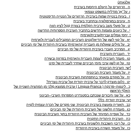
אלגֿאחטֿ
ה . הרהורים על היעלם היחסות בערבית
ו. על 'אַן' מוֹדלית במשפט עצמאי
ז . בעיות בנטיית שמות בערבית: הרהורים על הנטייה הדיפטוטית
ח . עיונים במורפולוגיה ובתחביר בערבית
ט . על פועלי מצב בערבית הקלסית בצורת קָטַל לציון הווה
י . על כיוונים ומגמות חדשים בתחביר הערבית הספרותית החדשה
: יחסי גומלים עברית/ערבית/ארמית
יא . על קווי לשון של הדיאלקטים הערביים המקבילים לעברית ולארמית
יב . על מילים שאולות מן העברית )והארמית( בערבית היהודית של ימי הביניים
יג . המרכיב העברי בערבית היהודית של ימי הביניים
יד . העברית והערבית
טו . מעמד הערבית לעומת העברית והארמית בפרוזה ובשירה
טז . על קו לשון ערבי מימי הביניים שחדר לעברית של ימינו
שי: הערבית הבינונית
יז . על מעמד הערבית הבינונית
יח . על מוקדם ומאוחר בהתפתחות הערבית הבינונית
יט . כלום מוצדק לדבר על ערבית יהודית ועל ערבית נוצרית?
כ . לינגווה–פרנקה ( Lingua-Franca ) ערבית ממוצא מֶלכי מן המחצית השנייה של
האלף הראשון
כא . על שני חיבורים שנכתבו בסטנדרט הספרותי הערבי–הבינוני
י: ערבית יהודית, כללי
כב . תאוריה ומעשה בערבית הבינונית: שני מקרים של הכרה עצמית לקויה
כג . מעמדה הלשוני של הערבית היהודית של ימי הביניים
כד . על אופייה המיוחד של הערבית היהודית בתוך הערבית הבינונית
כה . הערבית היהודית התקנית
כו . על ריבוי השכבות הלשוניות בערבית היהודית של ימי הביניים
כז . על מעמד השירה בערבית היהודית