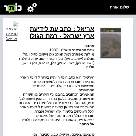
שלום אורח
אריאל : כתב עת לידיעת
ארץ ישראל - רמת הגולן
מחבר:
שנת ההוצאה:
תשמ"ז - 1987
מילות מפתח:
רמת הגולן; גולן (יישוב עתיק); גולן;
גובלנא (יישוב עתיק); גולן הבשן (יישוב עתיק); גולנה
(יישוב עתיק); יישוב עתיק; גולן; גובלנא; גולן הבשן;
גולנה
"אריאל" הוא כתב העת הוותיק ביותר לידיעת הארץ.
מרבית החוברות מוקדשות לנושא מרכזי והן
משמשות מעין מדריך שלם וייחודי לאתרים
המתוארים.
המאמרים הכתובים ברובם ע"י חוקרים מן השורה
הראשונה, מוגשים בלשון בהירה, ובאופן השווה לכל
נפש, והם מלווים באיורים ובתצלומים רבים.החוברות
מהוות כלי עזר ראשון במעלה בחוגים לידיעת הארץ
ולכל העוסקים בלימוד ארץ ישראל ועברה.
חוברת זו כוללת מבחר מגוון של מאמרים
בגיאוגרפיה, גיאוגרפיה היסטורית ומקצועות נלווים.
אל הספר
נושא/נושאים:
,
אריאל
,
טבע וסביבה
,
צפון