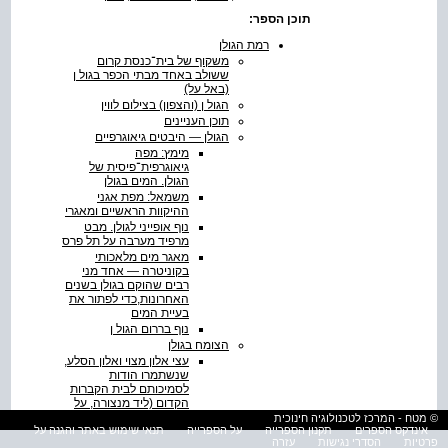
תוכן הספר:
רמת הגולן
משקוף של בית־כנסת קרום
ששולב באחד מבתי הכפר בגול ן
(באל על)
הגול ן (והצפון) בצילום לווין
תוכן העניינים
הגולן — היבטים גיאוגרפיים
מימץ: מפה
גיאוגרפית־פיסית של
הגולן. המים בגולן
משמאל: מפת אגני
ההיקוות הראשיים ומאגרי
נוף אופייני לגולן. מבט
מרפיד מערבה על תל פרס
מאגר מים מלאכותי
בקוניטרה — אחד מני
רבים שהוקם בגולן בשנים
האחרונות,כדי לפתור את
בעיית המים
נוף בררום הגול ן
הצומח בגולן
עצי אלון מצוי ואלון הסלע,
שנשתמרו הודות
לסמיכותם לבית הקברות
הקדום (ליד מנצורה, על
מורדות הר בנטל)
© מטח - המרכז לטכנולוגיה חינוכית
אינדקס הספרים
תקנון הספרייה
על הספרייה
תנאי שימוש באתר והגנה על
ערכי טבע ונוף בגולן
פרטיות
הסדרי נגישות
עזרה