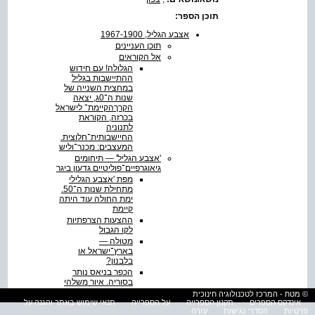
תוכן הספר:
אצבע הגליל‭1967-1900 ,‬
תוכן העניינים
אל הקוראים
הגלולה! עם חידוש
ההתיישבות בגליל
במחצית השנייה של
שנות ה־0ג, יצאה
הקרךהקיימת־ לישראל
בכרזה, הקוראת
לתנוניה
החיישבותית־חלוצית.
המעצבים: מכנר־וליש
'אצבע הגליל' — תיחומים
גיאוגרפיים־פוליטיים גדעון ביגר
מפת 'אצבע הגלילי
ימת החולה עוד היתה
קיימת
ההצעות הצרפתיות
לקו הגבול
מטולה —
בארץ־ישראל או
בלבנון?
הכפר בניאס נותר
בסוריה. איור משלהי
המאה ה־9ו
© מטח - המרכז לטכנולוגיה חינוכית
מושבות הגליל העליון, 1882-
אינדקס הספרים
תקנון הספרייה
על הספרייה
תנאי שימוש באתר והגנה על
פרטיות
הסדרי נגישות
עזרה
1914: היבטים