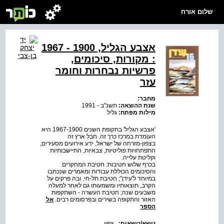
שלום אורח
אצבע הגליל, 1900 - 1967
: מקורות, סיכומים,
פרשיות נבחרות וחומר
עזר
מחבר:
שנת ההוצאה:
תשנ"ב - 1991
מילות מפתח:
גליל
'אצבע הגליל' בתקופת השנים 1967-1900 היא
העומדת במרכז כרך זה. חבל ארץ זה
בצפון-מזרחה של ישראל, ידע אירועים מסעירים,
התפתחויות פוליטיות, צבאיות, התיישבותיות
וקליטת עלייה.
בכרף שלוש חטיבות: חטיבת המחקרים
והסיכומים הכוללת עבודות ומאמרים שנכתבו
במיוחד ל'עידן"; חטיבת תל-חי, ובה פרקים על
הקרב, תוצאותיו ומשמעותו גם לאחר למעלה
משבעים שנה; חטיבת העשרה - השתקפות
האזור והתקופה בשירים ובפרסומים רבים.
אל
הספר
נושא/נושאים:
,
צפון