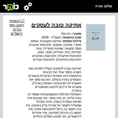
שלום אורח
אתיקה טובה לעסקים
מחבר:
רות וולף
שנת ההוצאה:
תשס"ח - 2008
מילות מפתח:
אתיקה מקצועית; שיפוט
מוסרי; אתיקה; עסקים; התנהגות ארגונית;
מוסר מקצועי; שפיטה מוסרית; טוהר
המידות; טהר המידות; מוסר; עסק;
התנהגות אירגונית; התנהגות בארגונים;
התנהגות באירגונים; התנהגות עובדים
'אתיקה טובה לעסקים' מצליח לפרוס בפני
הקורא בספר אחד את הבעיות
וההתמודדויות האתיות העיקריות במגזרים
העסקיים בארץ ובעולם. הוא גם סוקר את
השערוריות הפיננסיות השונות בארה"ב
ומצביע על דרכים להימנע ממשברים
בחברה.
השאלות הגדולות והמשמעותיות שספר זה
עונה עליהן, הן: מהו מוסר, איך קובעים מהי
תפיסה מוסרית בשלה, מיהו המנהל
שמצליח לשמור על אווירת צדק בארגונו, מה
טיב הקשר בין ניהול להתנהגות אתית, מה
הקשר בין תרבות לאתיקה, מהי אחריות
דירקטורים, איך למנוע כשלים ניהוליים