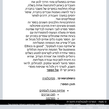
ואתיים במפעלים ומהי הדרך לכוון את
העובדים בארגון להתנהגות אתית בשלה,
קבלת החלטות במקרים של משבר בחברה,
כיצד להשיג נאמנות עובדים בחברה, שיפור
יחסים במערך העבודה, דרכים לפתור
קונפליקטים ועוד.
ההתחבטויות והלבטים השונים בספר זה
מגוונים ומציגים ראיה מהיבט פסיכולוגי.
הספר מפרט לגבי השיטה לבדיקת שפיטה
מוסרית ומעלה הצעות להתמודדות עם
בעיות אתיות שמנהלים עומדים בפניהן יום
יום. הספר מקנה כלים אתיים לכל מנהל או
מנכ"ל שיודע את הנוסחה המצליחה
ש"אתיקה טובה לעסקים", "Ethics is good
for business" הפנמת הרעיונות הכלולים
בספר עתידה לסייע לקוראים למנוע כשלים
ניהוליים ולפתח את 'אווירת הצדק', שהיא
כה חיונית לסביבות עבודה מצליחות.
הספר מיועד לאנשי עסקים, למנהלים, לרואי
חשבון, לעורכי דין ולכל מי שטיפוח מוסרי
בארגון יקר לו.
אל הספר
נושא/נושאים:
,
פסיכולוגיה
תוכן הספר:
אתיקה טובה לעסקים
תוכן עניינים
הקדמה
© מטח - המרכז לטכנולוגיה חינוכית
שער א: התנהגות מוסרית
אינדקס הספרים
תקנון הספרייה
על הספרייה
תנאי שימוש באתר והגנה על
- מהי?
פרטיות
הסדרי נגישות
עזרה