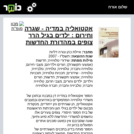
שלום אורח
אקטואליה במדיה - שגרה
וחירום : ילדים בגיל הרך
צופים במהדורת החדשות
מחבר:
איילת כהן ונורה דליות
שנת ההוצאה:
תשס"ז - 2007
מילות מפתח:
שידורי טלוויזיה; חדשות
(אמצעי תקשורת); הורים וילדיהם; מצבי חירום;
טלוויזיה וחברה; טלוויזיה; טלויזיה; טלביזיה;
טלוויזיה - שידורים; תכניות טלוויזיה; תוכניות
טלוויזיה; אמצעי תקשורת; חדשות; הורים
וילדים; ילדים והורים; מצבי חרום; טלויזיה
וחברה; טלביזיה וחברה; חברה וטלוויזיה
הספר אקטואליה במדיה דן במבנה ובתוכן של
משדרי טלוויזיה המתמקדים באירועים ובמצבים
אקטואליים, הן שגרתיים והן ייחודיים, מנקודת
מבטם של ילדים בגילי הגן והכיתות הראשונות
של בית הספר היסודי. צופים צעירים אלו
נחשפים למשדרי החדשות ללא סיוע ותיווך,
שעה שסביבם אין כמעט סוכנים אחרים
הפועלים בכיוון זה.
הספר פותח בדיון בתכנים השגרתיים של
מהדורת החדשות, ממשיך לעסוק באופייה