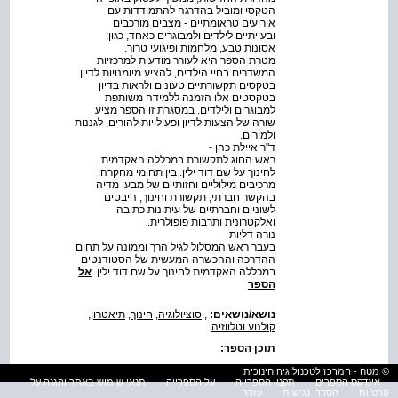
הטקסי ומוביל בהדרגה להתמודדות עם
אירועים טראומתיים - מצבים מורכבים
ובעייתיים לילדים ולמבוגרים כאחד, כגון:
אסונות טבע, מלחמות ופיגועי טרור.
מטרת הספר היא לעורר מודעות למרכזיות
המשדרים בחיי הילדים, להציע מיומנויות לדיון
בטקסים תקשורתיים טעונים ולראות בדיון
בטקסטים אלו הזמנה ללמידה משותפת
למבוגרים ולילדים. במסגרת זו הספר מציע
שורה של הצעות לדיון ופעילויות להורים, לגננות
ולמורים.
ד"ר איילת כהן -
ראש החוג לתקשורת במכללה האקדמית
לחינוך על שם דוד ילין. בין תחומי מחקרה:
מרכיבים מילוליים וחזותיים של מבעי מדיה
בהקשר חברתי, תקשורת וחינוך, היבטים
לשוניים וחברתיים של עיתונות כתובה
ואלקטרונית ותרבות פופולרית.
נורה דליות -
בעבר ראש המסלול לגיל הרך וממונה על תחום
ההדרכה וההכשרה המעשית של הסטודנטים
במכללה האקדמית לחינוך על שם דוד ילין.
אל
הספר
נושא/נושאים:
,
סוציולוגיה
,
חינוך
,
תיאטרון,
קולנוע וטלווזיה
תוכן הספר:
אקטואליה במדיה - שגרה וחירום
© מטח - המרכז לטכנולוגיה חינוכית
אינדקס הספרים
תקנון הספרייה
על הספרייה
תנאי שימוש באתר והגנה על
ילדים בגיל הרך צופים במהדורת
פרטיות
הסדרי נגישות
עזרה
החדשות