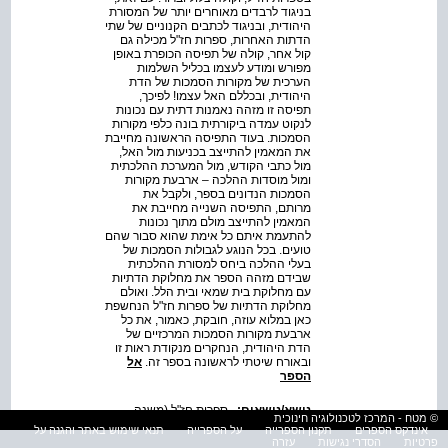
בניגוד לרבדים מאוחרים יותר של המסורת
היהודית, ובניגוד לכתבים הקנוניים של שתי
הדתות האחרות, ספרות חז"ל מכילה גם
קול אחר, קולה של תפיסה הכופרת באופן
מפורש ומודע לעצמו בכליל השלמות
הערכית של מקורות הסמכות של הדת
היהודית, ובכללם האל עצמו! לפיכך,
תפיסה זו מזהה נאמנות דתית עם נכונות
לנקוט עמדה ביקורתית בונה כלפי מקורות
הסמכות. בעוד התפיסה הראשונה מחייבת
את המאמין להתייצב בכניעות מול האל,
מול כתבי הקודש, מול המערכת ההלכתית
ומול מוסדות ההלכה – ארבעת מקורות
הסמכות הנדונים בספר, ולקבל את
מרותם, התפיסה השנייה מחייבת את
המאמין להתייצב מולם מתוך נכונות
להתעמת איתם כל אימת שהוא סבור שהם
טועים. בכל הנוגע לגבולות הסמכות של
בעלי ההלכה ביחס למסורת ההלכתית
שבידם מזהה הספר את מחלוקת הדתיות
עם מחלוקת בית שמאי ובית הלל. ואולם
מחלוקת הדתיות של ספרות חז"ל הנחשפת
כאן במלוא עוזה, חובקת, כאמור, את כל
ארבעת מקורות הסמכות המרכזיים של
הדת היהודית, הנחקרים מנקודת ראות זו
ובאורח שיטתי לראשונה בספר זה.
אל
הספר
נושא/נושאים:
,
ספרות חז"ל (משנה,
© מטח - המרכז לטכנולוגיה חינוכית
מדרש ותלמודים)
אינדקס הספרים
תקנון הספרייה
על הספרייה
תנאי שימוש באתר והגנה על
פרטיות
הסדרי נגישות
עזרה
תוכן הספר: