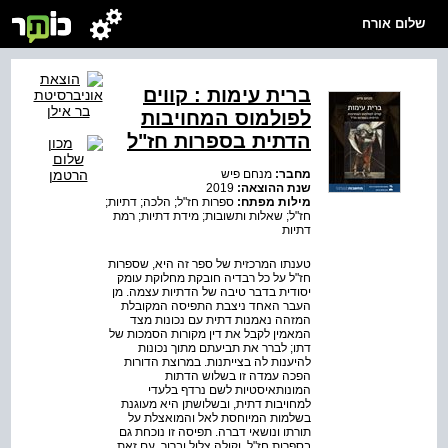
שלום אורח
ברית עימות : קווים
לפולמוס המחויבות
הדתית בספרות חז"ל
מחבר:
מנחם פיש
שנת ההוצאה:
2019
מילות מפתח:
ספרות חז"ל; הלכה; דתיות;
חז"ל; שאלות ותשובות; מידת דתיות; רמת
דתיות
טענתו המרכזית של ספר זה היא, שספרות
חז"ל על כל רבדיה חובקת מחלוקת עומק
יסודית בדבר טיבה של הדתיות עצמה. מן
העבר האחד ניצבת התפיסה המקובלת
המזהה נאמנות דתית עם נכונות מצד
המאמין לקבל את דין מקורות הסמכות של
דתו; לברר את תביעתם מתוך נכונות
להיענות לה בצייתנות. במרוצת הדורות
הפכה עמדה זו בשלוש הדתות
המונותאיסטיות לשם נרדף בלעדי
למחויבות דתית, ובשלושתן היא מעוגנת
בשלמות המיוחסת לאל והמואצלת על
תורתו ונושאי דברה. תפיסה זו נוכחת גם
בספרות חז"ל, וקולה צלול וברור. עם זאת,