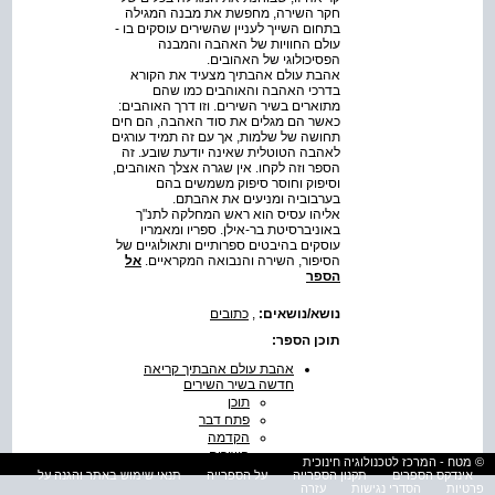
חקר השירה, מחפשת את מבנה המגילה
בתחום השייך לעניין שהשירים עוסקים בו -
עולם החוויות של האהבה והמבנה
הפסיכולוגי של האהובים.
אהבת עולם אהבתיך מצעיד את הקורא
בדרכי האהבה והאוהבים כמו שהם
מתוארים בשיר השירים. וזו דרך האוהבים:
כאשר הם מגלים את סוד האהבה, הם חים
תחושה של שלמות, אך עם זה תמיד עורגים
לאהבה הטוטלית שאינה יודעת שובע. זה
הספר וזה לקחו. אין שגרה אצלך האוהבים,
וסיפוק וחוסר סיפוק משמשים בהם
בערבוביה ומניעים את אהבתם.
אליהו עסיס הוא ראש המחלקה לתנ"ך
באוניברסיטת בר-אילן. ספריו ומאמריו
עוסקים בהיבטים ספרותיים ותאולוגיים של
הסיפור, השירה והנבואה המקראיים.
אל
הספר
נושא/נושאים:
,
כתובים
תוכן הספר:
אהבת עולם אהבתיך קריאה
חדשה בשיר השירים
תוכן
פתח דבר
הקדמה
השירים
© מטח - המרכז לטכנולוגיה חינוכית
יחידה ראשונה:
אינדקס הספרים
תקנון הספרייה
על הספרייה
תנאי שימוש באתר והגנה על
חיזור ראשון
פרטיות
הסדרי נגישות
עזרה