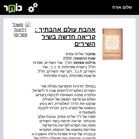
שלום אורח
אהבת עולם אהבתיך :
קריאה חדשה בשיר
השירים
מחבר:
אליהו עסיס
שנת ההוצאה:
2009
מילות מפתח:
תנ"ך. שיר השירים; ספרות
חז"ל; ביקורת ספרותית; ת. נ. ך.; שיר
השירים; ת.נ.ך.; תנך שיר השירים; חז"ל;
פרשנות ספרותית; בקורת ספרותית
במהלך הדורות התפרשה מגילת שיר
השירים כאלגוריה ליחסים שבין ה' לישראל,
ונלמדה ממנה השאיפה לדבקות בקודש.
ואולם גם פרשני הפשט של המגילה,
שנקטו את הדרך האלגורית, ראו בעיון
בפשוטו של מקרא נדבך הכרחי להבנת
משמעות זו.
ספרו של ד"ר אליהו עסיס, אהבת עולם
אהבתיך: קריאה חדשה בשיר השירים
מזמין את הקורא לקריאה מדוקדקת
ומדויקת בפשוטו של הטקסט המקראי
ובנבכיה של יצירת ספרות גדולה וחשובה זו.
קריאה זו, שבוחנת את המגילה בכלים של