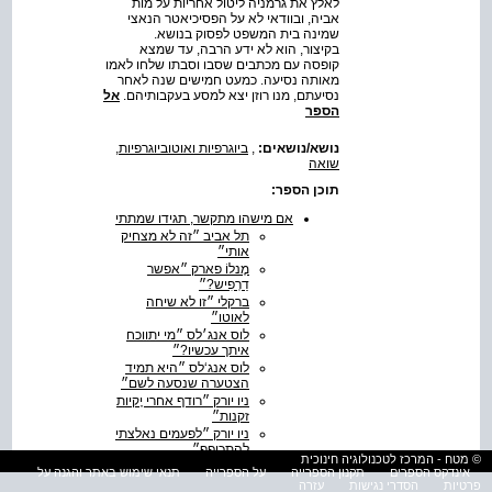
לאלץ את גרמניה ליטול אחריות על מות
אביה, ובוודאי לא על הפסיכיאטר הנאצי
שמינה בית המשפט לפסוק בנושא.
בקיצור, הוא לא ידע הרבה, עד שמצא
קופסה עם מכתבים שסבו וסבתו שלחו לאמו
מאותה נסיעה. כמעט חמישים שנה לאחר
נסיעתם, מנו רוזן יצא למסע בעקבותיהם.
אל
הספר
נושא/נושאים:
,
ביוגרפיות ואוטוביוגרפיות
,
שואה
תוכן הספר:
אם מישהו מתקשר, תגידו שמתתי
תל אביב ״זה לא מצחיק
אותי״
מֶנלוֹ פארק ״אפשר
דַרְפִיש?״
ברקלי ״זו לא שיחה
לאוטו״
לוס אנג׳לס ״מי יתווכח
איתך עכשיו?״
לוס אנג‘לס ״היא תמיד
הצטערה שנסעה לשם״
ניו יורק ״רודף אחרי יֶקיות
זקנות״
ניו יורק ״לפעמים נאלצתי
להתכופף״
© מטח - המרכז לטכנולוגיה חינוכית
מעל האוקיינוס ״כלום״
אינדקס הספרים
תקנון הספרייה
על הספרייה
תנאי שימוש באתר והגנה על
תל אביב ״יוּוּוּוּוּ-הוּוּוּוּוּ!״
פרטיות
הסדרי נגישות
עזרה