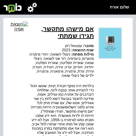
שלום אורח
אם מישהו מתקשר,
תגידו שמתתי
מחבר:
עמנואל רוזן
שנת ההוצאה:
2023
מילות מפתח:
ניצולי השואה; יהודי גרמניה;
מהגרים; ביוגרפיה; דור שני לשואה; ניצולי
שואה; שארית הפליטה; שארית הפלטה;
יהדות; יהודים; עדה; עידה; העידה; העדה;
עידת; עדת; גרמניה; גרמאניה; גרמנייה;
ילדים של ניצולי שואה
בילדותו היה מוקף חבורת יֶקיות, שעשו הכול
כדי להצחיק אותו: טָנטֶה ליזֶה, שתלתה
דובדבנים על אוזניה כמו עגילים; אוֹמָה,
שידעה לחצצר בגבעול דשא לחוץ בין שני
אגודלים; אמא שלו, עם שורת מחץ לכל
אירוע (לפני השְלאפשטוּנדֶה הייתה מכריזה:
"אם מישהו מתקשר, תגידו שמתתי").
הייתה לו ילדות מאושרת. הוא ידע שסבו
וסבתו נסעו לגרמניה ב-1956, אבל לא ידע
שסבו קפץ אל מותו אחרי שחזרו לתל אביב.
הוא ראה את אמו מתקתקת במרץ במכונת
הכתיבה, אבל לא ידע על המאבק שלה