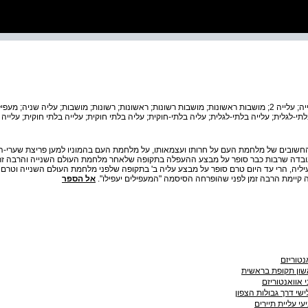
עלייה שנייה; העפלה; עליה; עלייה; עלייה 2; מושבות ראשונות; מושבות רשונות; ראשונות; רשונות; מושבות; עליה שניה;
לתי-לגלית; עלייה בלתי-לגלית; עליה בלתי-חוקית; עליה בלתי חוקית; עלייה בלתי חוקית; עלייה 
חשובים של מלחמת העם על חרותו ועצמאותו, על מלחמת העם בהמוניו למען פריצת שערי-ה
עובדה שרבות כבר סופר על מבצע ההעפלה בתקופה שלאחר מלחמת העולם השנייה והרבה זרי
יה, הרי עד היום טרם סופר על מבצע עליה ב' בתקופה שלפני מלחמת העולם השנייה וטרם ת
יתה קיימת הרבה זמן לפני שהופרחה הסיסמה "המעפילים יעפילו".
אל הספר
נטוריזם
שון תקופת בראשית
 אוואנטוריזם
שי דרך גבולות הצפון
עי עליית תיירים