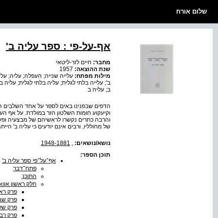
שלום אורח
אף-על-פי : ספר עליה ב'
מחבר:
חיים לזר-ליטאי
שנת ההוצאה:
1957
מילות מפתח:
ב'; עלייה בלתי לגלית; עליה בלתי לגלית; עליה ב
ב; עליה ב
הדפים שבפנינו באים לספר על אחד השלבים ה
וקיעקוע חומות השלטון הזר במולדת. על אף ה
והרבה כתרים נקשרו לראשיהם של מבצעיה ופעיל
של מחולליו, ורבים אינם יודעים כי עליה ב' הי
נושא/נושאים:
,
1948-1881
תוכן הספר:
אף־על־פי ספר עליה ב'
פתח־דבר
התוכן:
חלק ראשון אווא
פרק רא
פרק שני
פרק שלי
פרק רבי