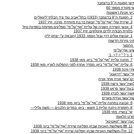
 הפגנת ה־9 בדצמבר
 פקודה מספר 60
עי אניות ראשונות
‭.2‬ הפגנת ה־9 בדצמבר ‭(1933)‬ בתל־אביב נגד ציד הבלתי־ליגאליים
‭.3‬ שיירת עולי "אף־על־פי" יוצאת בר:בת מיוחדת, מוינה. קיץ 1937
‭.4‬ אנשי השיירה השניה של עליית "אף־על־פי" מפליגים מפיומה בספינת טיול
בלוויית חבורת ילדים איטלקים. קיץ 1937
‭.1‬ קבוצת עולים דרך גבול הצפון. 1933 (הובאה ע"י יצחק ילין)
ני גזירות חדשות
 ההסגר
עי אף־על־פי
‭:1‬ נ‭:1-‬ ‭<? > ":? '‬
‭.7‬ מחנה עליית "אף־על־פי" ביוון. מאי 1938
‭.6‬ עליית "אף־על־פי" ביוון. מסדר אחרון לפני ההפלגה לארץ. מאי 1938
 ווינה 1938
ד־עשר "דראגא"
ים־עשר אניה אחר אניה
שה־עשר ורשה 1938
עה־עשר פראג 1938
־עשר לונדון 1938
ה־עשר ועידת פאריס
‭.9‬ קבוצה במחנה עליית "אף־על־פי" ביוון. מאי 1938
‭.8‬ תזמורת ניחנה עליית ‭- warn 1‬ ביוון. במדים הלבנים — משה גלילי—
קר־בושיין. מאי 1938
ורט הלאומי
עה־עשר "קאטינא"
‭tftf .11‬ משלושת האניות שבהן הפליגה שיירת "אף־על־פי" ביוני 1938
‭/7m .12‬ משלושת האניות שבהן הפליגה שיירת "אף־על־פי" ביוני 1938