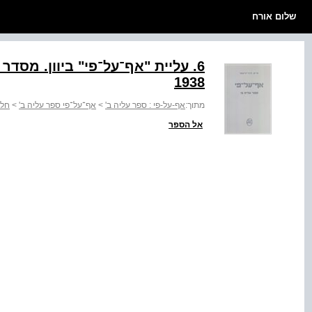
שלום אורח
‭.6‬ עליית "אף־על־פי" ביוון. מס
1938
מתוך:
אף-על-פי : ספר עליה ב'
>
אף־על־פי ספר עליה ב'
>
חלק
אל הספר