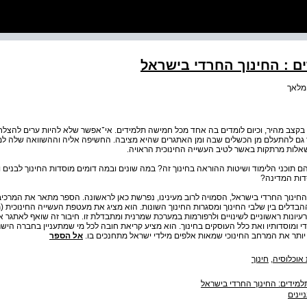
 : החינוך החרדי בישראל
מלאך
ה בקצב מהיר, וכיום לומדים בה אחד מכל חמישה תלמידים. אי־אפשר שלא להיות ערים להצלח
 גם להתעלם מן הכשלים שבה ומן האתגרים שהיא מציבה. החשיפה אליה וההשוואה שלה למע
 שאלות מרתקות באשר לטיב העשייה החינוכית הראויה.
ם תוכני הלימוד ושיטות ההוראה בחינוך זה? במה שונים ובמה דומים מוסדות החינוך לבנים ו
סדות המדינה?
ינוך החרדי בישראל, הסמויה לרוב מעינינו, נפרשת כאן לראשונה. הספר מתאר את המרכיבי
ההבדלים בין שלבי החינוך ומסגרות החינוך השונות. הוא מציג את מעטפת העשייה החינוכית (ת
רעיונות ראשוניים לשינויים ולרפורמות במערכת שמרנית ומתבדלת זו. חיבור זה שואף לאתגר א
 ומוסדותיו ואת כלל העוסקים בחינוך. הוא מציע קריאת חובה לכל מי שמתעניין בחברה הישר
 יותר את המרחב החינוכי שמאות אלפים מילדי ישראל מתחנכים בו.
אל הספר
 אוכלוסיה
,
חינוך
מידים: החינוך החרדי בישראל
יינים