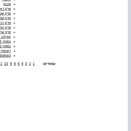
מבוא
פרק ראש
פרק שני
פרק שלי
פרק רבי
פרק חמי
פרק שיש
אפילוג:
נספח 1: החינוך החרדי בארצות הברית, בבריטניה ובבלגיה
נספח 2: החינוך החרדי בתוך החינוך העברי לאורך השנים
רשימת ה
bstract
עמודים:
1
2
3
4
6
8
9
10
11