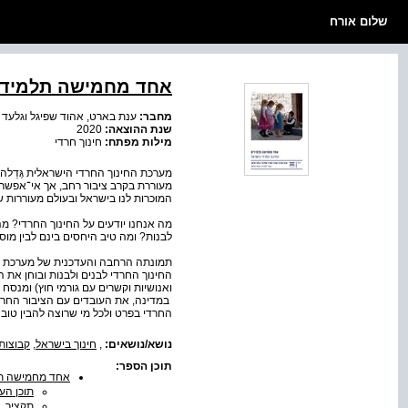
שלום אורח
אחד מחמישה תלמידים
מחבר:
ענת בארט, אהוד שפיגל וגלעד 
שנת ההוצאה:
2020
מילות מפתח:
חינוך חרדי
מערכת החינוך החרדי הישראלית גְּדֵל
מעוררת בקרב ציבור רחב, אך אי־אפשר
המוּכרות לנו בישראל ובעולם מעוררות
מה אנחנו יודעים על החינוך החרדי? מה
לבנות? ומה טיב היחסים בינם לבין מו
תמונתה הרחבה והעדכנית של מערכת הח
החינוך החרדי לבנים ולבנות ובוחן את 
ואנושיות וקשרים עם גורמי חוץ) ומנסח 
במדינה, את העובדים עם הציבור החרדי
החרדי בפרט ולכל מי שרוצה להבין טוב
נושא/נושאים:
,
חינוך בישראל
,
קבוצות
תוכן הספר:
אחד מחמישה תל
תוכן הענ
תקציר