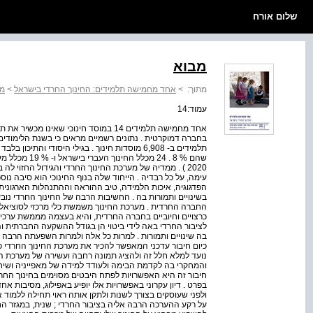
שלום אורח
מבוא
מתוך:
>
אחד מחמישה תלמידים: החינוך החרדי בישראל
>
מב
עמוד:14
שהם % 8 . 24 מכ
2020 ) . ממדיה של מערכת החינוך החרדי והגידול החזוי 
עימה, על כל רבדיה . הייחוד שלה בנוף החינוכי הוא סיבה נו
הפדגוגיה, איכות הלמידה, טיב ההוראה וההתנהלות הארגונית ש
בשינויים ותמורות בה . החשיבות הרבה של החינוך החרדי נ
החברה החרדית . מערכת החינוך משמשת כלי מרכזי לסוציאליז
לציבור החרדי באה לידי ביטוי הן בגודל ההשקעה החברתית וה
בה שינויים ותמורות . למרות כל אלה ולמרות השפעתה הרבה 
כיום חיבור עדכני המאפשר להכיר את מערכת החינוך החרדי כמ
נועד למלא חלל זה ולהציג תמונה רחבה ועשירה של מערכת החי
והמחקרי בה לקדמת הבימה ולעודד למידה של מאפייניה ושיח 
חיבור זה היא האפשרויות לפתח היבטים מסוימים בחינוך החר
בפרט . דיון עקרוני באפשרויות אלו יופיע באפילוג, מסיבות 
ולפני שעוסקים בצורך לשנות ולתקן אותה ראוי תחילה ללמוד א
על רקע ההערכה הרבה אליה בציבור החרדי ; שנית, במגזר הח