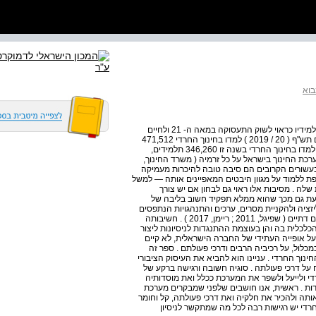
וא
אחד מחמישה תלמידים 14 במוסד חינוכי שאינו מכשיר את תלמידיו כראוי לשוק התעסוקה במאה ה- 21 ולחיים
בחברה דמוקרטית . נתונים רשמיים מראים כי בשנת הלימודים תש"ף ( 20 / 2019 ) למדו בחינוך החרדי 471,512
תלמידים ב- 6,908 מוסדות חינוך . בגילי היסודי והתיכון בלבד למדו בחינוך החרדי בשנה זו 346,260 תלמידים,
לל החינוך העברי בישראל ו- % 19 מכלל מערכת החינוך בישראל על כל זרמיה ( משרד החינוך,
לה בעשורים הקרובים הם סיבה טובה להיכרות מעמיקה
ספת ללמוד על מגוון היבטים המאפיינים אותה — למשל
לה . מסיבות אלו ראוי גם לבחון אם יש צורך
ובעת גם מכך שהוא ממלא תפקיד חשוב בליבה של
ציה ולהקניית מסרים, ערכים והתנהגויות הנתפסים
כרצויים וחיוביים בחברה החרדית, והיא בעצמה מממשת ערכים דתיים ( שפיגל, 2011 ; ריימן, 2017 ) . חשיבותה
כלכלית בה והן בעוצמת ההתנגדות לניסיונות ליצור
על אופייה העתידי של החברה הישראלית, לא קיים
כלול, על רכיביה הרבים ודרכי פעולתם . ספר זה
נוך החרדי . עניינו הוא להביא את העיסוק הציבורי
על דרכי פעולתה . סוגיה חשובה ורגישה ברקע של
די ולייעל ולשפר את המערכת ככלל ואת מוסדותיה
אחדות . ראשית, אנו חושבים שלפני שמבקרים מערכת
ותה ולהכיר את חלקיה ואת דרכי פעולתה, קל וחומר
רדי יש רגישות רבה לכל מה שמתקשר לניסיון