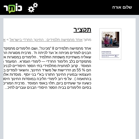
שלום אורח
תקציר
מתוך:
אחד מחמישה תלמידים : החינוך החרדי בישראל
>
אחד 
אחד מחמישה תלמידים 8 "מכינה", ושם הלימ
הבנים לומדים מכיתה א' ועד לכיתה ח' . מרבית מסגרות הח
שאליה משתייכת משפחת התלמיד . הלימודים במסגרות אלו מ
מתמקדים בלב הלימוד החרדי — לימודי הגמרא . המעמד ה
המוסד . קרוב למחצית מתלמידי בתי הספר היסודיים לבנים 
הם % 55 מן הדרישות של משרד החינוך, והשאר לומדים 
בהתאמה ) . על פי רוב לימודי הליבה במוסדות החינוך היסו
כשעה עד שעתיים ביום, תלוי באופי המוסד . מרבית המורים 
בסיום הלימודים בבית הספר היסודי הבנים עוברים לתיכ...
אל