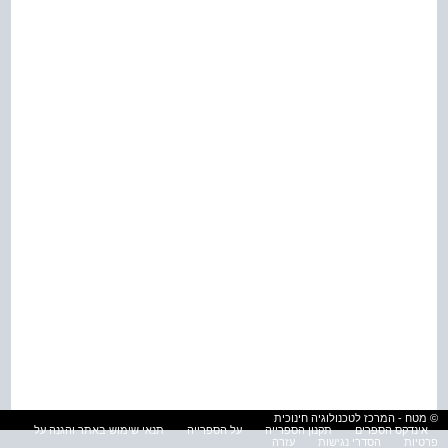
© מטח - המרכז לטכנולוגיה חינוכית
אינדקס הספרים
תקנון הספרייה
על הספרייה
תנאי שימוש באתר והגנה על
פרטיות
הסדרי נגישות
עזרה