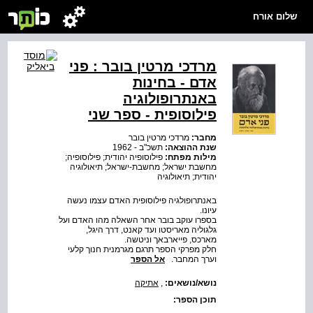
שלום אורח
מרדכי מרטין בובר : פני
אדם - בחינות
באנתרופולוגיה
פילוסופית - ספר שני
מחבר:
מרדכי מרטין בובר
שנת ההוצאה:
תשכ"ב - 1962
מילות מפתח:
פילוסופיה יהודית; פילוסופיה;
מחשבת ישראל; מחשבת-ישראל; תיאולוגיה
יהודית; תיאולוגיה
באנתרופולגיה פילוסופית האדם עצמו נעשה
עיונו.
בספרו עוקב בובר אחר השאלה מהו האדם ועל
גלגוליה מאריסטו ועד קאנט, דרך היגל,
מארכס, פייארבאך וניטשה.
חלק מפרקי הספר תרגם מגרמנית חנוך קלעי
וערך המחבר.
אל הספר
נושא/נושאים:
,
אתיקה
תוכן הספר: