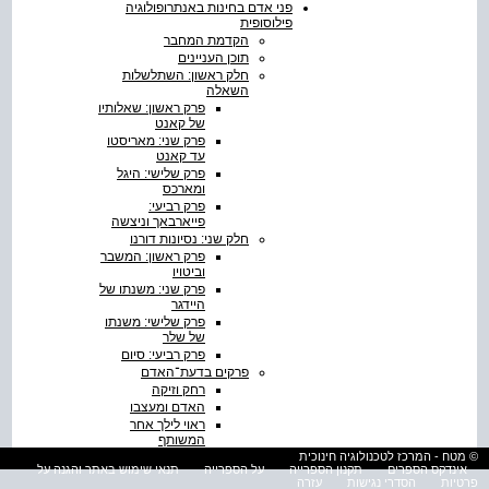
פני אדם בחינות באנתרופולוגיה
פילוסופית
הקדמת המחבר
תוכן העניינים
חלק ראשון: השתלשלות
השאלה
פרק ראשון: שאלותיו
של קאנט
פרק שני: מאריסטו
עד קאנט
פרק שלישי: היגל
ומארכס
פרק רביעי:
פייארבאך וניצשה
חלק שני: נסיונות דורנו
פרק ראשון: המשבר
וביטויו
פרק שני: משנתו של
היידגר
פרק שלישי: משנתו
של שלר
פרק רביעי: סיום
פרקים בדעת־האדם
רחק וזיקה
האדם ומעצבו
ראוי לילך אחר
המשותף
המלה המדוברת
© מטח - המרכז לטכנולוגיה חינוכית
אינדקס הספרים
תקנון הספרייה
על הספרייה
תנאי שימוש באתר והגנה על
אשמה ורגשות אשמה
פרטיות
הסדרי נגישות
עזרה