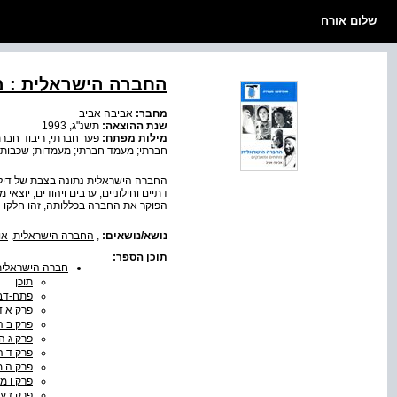
שלום אורח
החברה הישראלית : 
מחבר:
אביבה אביב
שנת ההוצאה:
תשנ"ג, 1993
מילות מפתח:
פער חברתי; ריבוד חברתי
חברתי; מעמד חברתי; מעמדות; שכבות ח
החברה הישראלית נתונה בצבת של דילמ
דתיים וחילוניים, ערבים ויהודים, יוצא
הפוקר את החברה בכללותה, זהו חלקו ה
נושא/נושאים:
,
החברה הישראלית
,
או
תוכן הספר:
חברה הישראלית
תוכן
פתח-דב
פרק א דת
פרק ב ה
פרק ג 
פרק ד ה
פרק ה מ
פרק ו מ
פרק ז ער