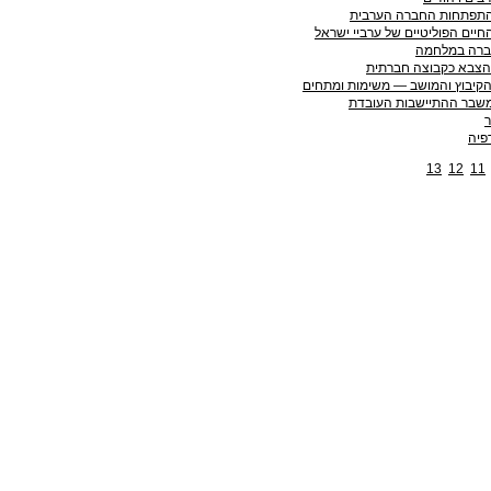
התפתחות החברה הערבית
חיים הפוליטיים של ערביי ישראל
חברה במלחמה
הצבא כקבוצה חברתית
הקיבוץ והמושב — משימות ומתחים
משבר ההתיישבות העובדת
פיה
13
12
11