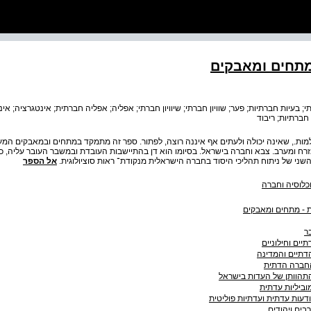
מתחים ומאבקים
; בעיות חברתיות; פער; שוויון חברתי; שיוויון חברתי; אפליה; אפליה חברתית; אינטגרציה; אי
ברתיות; ריבוד
ות., שאינה יכולה ולעתים אף איננה רוצה, לפתור. ספר זה מתמקד במתחים ובמאבקים המע
י מזרח ומערב. צבא וחברה בישראל. בסיומו הוא דן בהתיישבות העובדת ובמשבר העובר עליה, כד
שני של ניתוח תהליכי היסוד בחברה הישראלית מנקודת־ ראות סוציולוגית.
אל הספר
כלוסיה וחברה
 - מתחים ומאבקים
ר
יים וחילוניים
דתיים והמדינה
החברה הדתית
תהוותן של העדות בישראל
וביליות עדתית
ודעות עדתית ועדתיות פוליטית
בים ויהודים