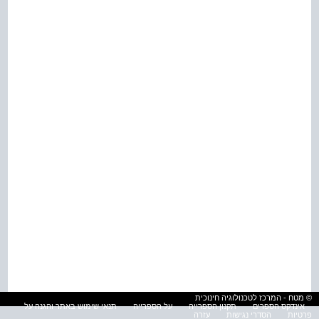
© מטח - המרכז לטכנולוגיה חינוכית
אינדקס הספרים
תקנון הספרייה
על הספרייה
תנאי שימוש באתר והגנה על
פרטיות
הסדרי נגישות
עזרה