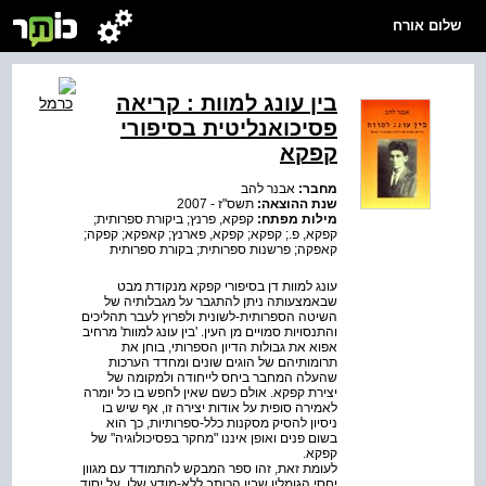
שלום אורח
בין עונג למוות : קריאה
פסיכואנליטית בסיפורי
קפקא
מחבר:
אבנר להב
שנת ההוצאה:
תשס"ז - 2007
מילות מפתח:
קפקא, פרנץ; ביקורת ספרותית;
קפקא, פ.; קפקא; קפקא, פארנץ; קאפקא; קפקה;
קאפקה; פרשנות ספרותית; בקורת ספרותית
עונג למוות דן בסיפורי קפקא מנקודת מבט
שבאמצעותה ניתן להתגבר על מגבלותיה של
השיטה הספרותית-לשונית ולפרוץ לעבר תהליכים
והתנסויות סמויים מן העין. 'בין עונג למוות' מרחיב
אפוא את גבולות הדיון הספרותי, בוחן את
תרומותיהם של הוגים שונים ומחדד הערכות
שהעלה המחבר ביחס לייחודה ולמקומה של
יצירת קפקא. אולם כשם שאין לחפש בו כל יומרה
לאמירה סופית על אודות יצירה זו, אף שיש בו
ניסיון להסיק מסקנות כלל-ספרותיות, כך הוא
בשום פנים ואופן איננו "מחקר בפסיכולוגיה" של
קפקא.
לעומת זאת, זהו ספר המבקש להתמודד עם מגוון
יחסי הגומלין שבין הכותב ללא-מודע שלו, על יסוד