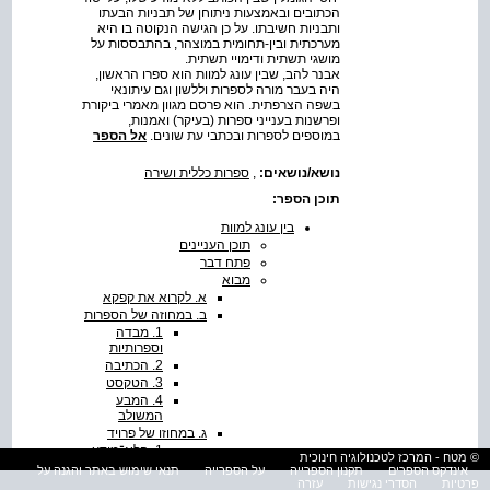
הכתובים ובאמצעות ניתוחן של תבניות הבעתו
ותבניות חשיבתו. על כן הגישה הנקוטה בו היא
מערכתית ובין-תחומית במוצהר, בהתבססות על
מושגי תשתית ודימויי תשתית.
אבנר להב, שבין עונג למוות הוא ספרו הראשון,
היה בעבר מורה לספרות וללשון וגם עיתונאי
בשפה הצרפתית. הוא פרסם מגוון מאמרי ביקורת
ופרשנות בענייני ספרות (בעיקר) ואמנות,
במוספים לספרות ובכתבי עת שונים.
אל הספר
נושא/נושאים:
,
ספרות כללית ושירה
תוכן הספר:
בין עונג למוות
תוכן העניינים
פתח דבר
מבוא
א. לקרוא את קפקא
ב. במחוזה של הספרות
1. מבדה
וספרותיות
2. הכתיבה
3. הטקסט
4. המבע
המשולב
ג. במחוזו של פרויד
1. הלא־מודע
© מטח - המרכז לטכנולוגיה חינוכית
2. העונג ומעבר
אינדקס הספרים
תקנון הספרייה
על הספרייה
תנאי שימוש באתר והגנה על
לו
פרטיות
הסדרי נגישות
עזרה