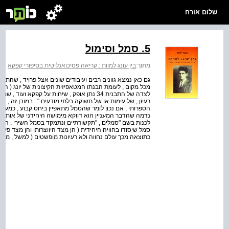
שלום אורח
5. סמל וסימול
מתוך:
בין עונג למוות : קריאה פסיכואנליטית בסיפורי קפקא
>
ב
גם כאן נמצא גוונים רבים ועיבודים שונים אצל פרויד , שהת
מכל מקום , לעומת הבנתו המטאפיזית הקיצונית של יונג ( הסמל
רעיון , של עימות או של תשוקה בלתי מודעים " . במובן זה , 
הספרותי , אם נכון לומר שהסמל מתאפיין ביחס קבוע , כמעט א
נדמה שהדבר המעניין הוא דווקא מימושה היחידני של אותה "
לכנות בשם "סמלים , "תקשורתיים ונתמקד בסמל השירי , הסיפו
סמל שיסודו בחוויה היחידית ( הן מצד היווצרותו והן מצד פענו
כתוצאה מכך עולם נחווה ולא רעיונות מופשטים ( למשל , מרח