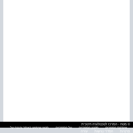
© מטח - המרכז לטכנולוגיה חינוכית
אינדקס הספרים
תקנון הספרייה
על הספרייה
תנאי שימוש באתר והגנה על
פרטיות
הסדרי נגישות
עזרה