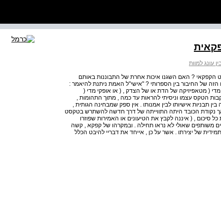
פקאית
ין עונג למוות
 הקפקאי ? האם השגנו איכות אחרת של התבוננות באותם
הזה של החיבור בין הספרותי ? "אישי"ל האמת ניתנת להיאמר :
מדי ( מטאפיזיקה של הדת או של הצדק , ( או אופקי מדי (
עקבות הטקס עצמו וניסיתי להראות עד כמה , מתוך התהומות ,
ין תבניות אישיותו לבין אמנותו . אין ספק שמבחינה הגותית ,
 . אך נקודת הכובד היתה התווייתה של דרך חדשה להשתרש בטקסט
כל סיכום , ( איננה לקבץ את הטיעונים או האמירות שפוזרו
 משותפים שאולי לא נראו תחילה . ובמקרהו של קפקא , קשה
דית של יצירתו . אשר על כן , אייחד את דבריי להיבט הכלל