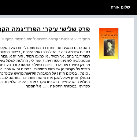
שלום אורח
פרק שלישי עיקרי הפרדיגמה הק
מתוך:
בין עונג למוות : קריאה פסיכואנליטית בסיפורי קפקא
>
ב
האם כתום המסע הזה התחדדה מודעותנו לייחודו של הטקסט
כתבים שנדמה היה כי הכול כבר נאמר עליהם , בייחוד בתחום 
רבות דובר בהם , אך תמיד , או כמעט תמיד , היה זה או גבוה 
פנומנולוגיה לשונית וספרותית . ( אשר לי , החלטתי לצלול ב
מרחיק היוצר ראות ולכת , בזכות השילוב המהודק ורב העוצמה ב
חזרתי על עקבותיהן של תזות מסוימות , בניסוח זה או אחר
. כוונתי , בסיכום הזה ( על המגבלות הידועות מראש שבעריכת 
במהלך הדיון אלא לארגן מחדש את החומרים , בהתאם למכנים
המלאכה שבעתיים : הוא כמו שקד במתכוון על אי שלמותה התמי
ספרותי , במסגרת התקופה , יו...
אל הספר