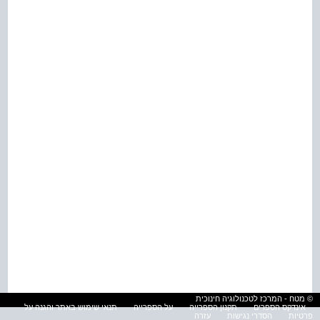
© מטח - המרכז לטכנולוגיה חינוכית
אינדקס הספרים
תקנון הספרייה
על הספרייה
תנאי שימוש באתר והגנה על
פרטיות
הסדרי נגישות
עזרה