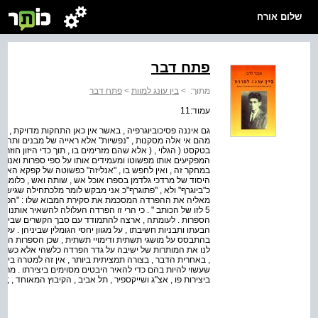
שלום אורח
פתח דבר
מתוך:
>
בין עונג למוות
>
פתח דבר
עמוד:11
מהם אי אלה מסקנות , "נפשיות" אלא ראייה של מבנים ותהליכי
בטקסט ( הגלוי , ( אלא שהם מזרימים בו , תוך כדי היזון חוזר ,
המפקיעים אותו מפשוטו ומעמידים אותו על ספי ספרות ואנושיו
במחקר זה , ואין לחפש בו , "אנליזה" כפשוטה של קפקא האד
היסוד של מרדכי גלדמן בספרו אוכל אש , שותה ואש , כלומר ש
כ"ביוגרף" ולא , "פתוגרף"כ אני מבקש לומר מלכתחילה שגישתי
מאליה את ההפרדה המסכמת את סקירת המבוא שלו : "הפסיכו
5 לזו של הכותב " . כי הרי זו הפרדה העלולה להשאיר אותנו 
הספרות . לעומתה , ארצה להתמודד עם סבך הקשרים שבין הכו
הבעתו ותבניות חשיבתו , על מגוון יחסי הגומלין שביניהן . על 
בהתבסס על מושגי תשתית ודימויי תשתית , שכן הספרות המו
לנו את המותרות של ישיבה על גדר הפרדה כלשהי אלא כשלב ב
, באחרית הדבר , בצורה תמציתית ביותר , אין זה למטרה ביו
שעשוי להיות בהם כדי להאיר היבטים מסוימים ביצירתו . מרדכי
ביצירות פו , אצ"ג ושייקספיר , תל אביב , הקיבוץ המאוחד , ; 2002 הציטוטים מתוך העמודים . 28-27