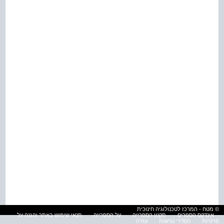
© מטח - המרכז לטכנולוגיה חינוכית
אינדקס הספרים
תקנון הספרייה
על הספרייה
תנאי שימוש באתר והגנה על
פרטיות
הסדרי נגישות
עזרה