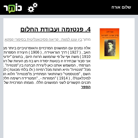
שלום אורח
4. פנטזמה ועבודת החלום
מתוך:
בין עונג למוות : קריאה פסיכואנליטית בסיפורי קפקא
>
ב
אלה נמנים עם המושגים המרכזיים והאופרטיביים ביותר מבחי
הצרפתי , המשמש אותנו כאן ליצירת הבחנה בין "פנטזיה" . (
מכל "פנטזיה" והיא חורגת מכל רמיזה ( ולו בלתי מכוונת ) למ
השם , "פנטסמטי" כשהתואר המתחייב מ"פנטזיה" הלוא הוא "פנט
למיכלאנג'לו , ( 1914 ) "המוזרות - , "המטרידה ר
תכנים הקשורים לשני המושגים הללו . מגמתו המרכזית של המ
הספר