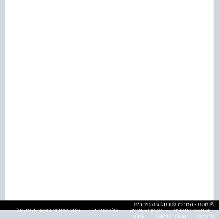
© מטח - המרכז לטכנולוגיה חינוכית
אינדקס הספרים
תקנון הספרייה
על הספרייה
תנאי שימוש באתר והגנה על
פרטיות
הסדרי נגישות
עזרה