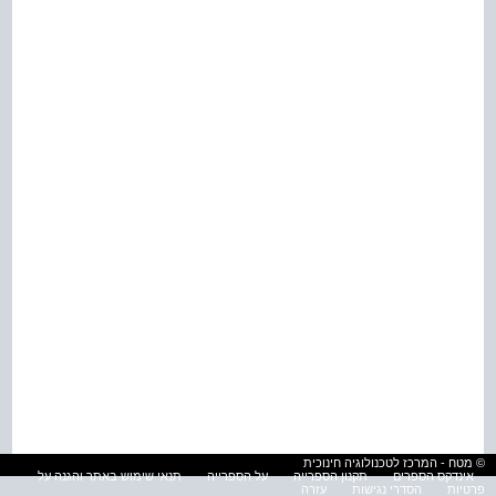
© מטח - המרכז לטכנולוגיה חינוכית
אינדקס הספרים
תקנון הספרייה
על הספרייה
תנאי שימוש באתר והגנה על
פרטיות
הסדרי נגישות
עזרה