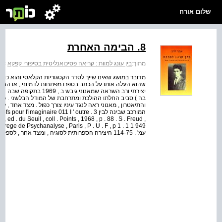
שלום אורח
8. הבימה האחרת
מתוך:
בין עונג למוות : קריאה פסיכואנליטית בסיפורי קפקא
>
ב
מדובר במושג שאינו שייך לסדר הקטגוריות הקלאסי והוא כולו 
שהוא העלה אותו על הכתב בספרו מפתחות לדמיוני , או הבימ
יצירתי ורב השראה שמאנוני
בה ) סביב החלתו ההולכת ומתרחבת של המודל הבלשני . כקלי
והתיאטרון , מאנוני ראה לנגד עיניו צורך כפול . מצד אחד , 
המורכב שבינה לבין 3 . aginaire 011 I ' outre
 ed . du Seuil , coll . Points , 1968 , p . 88 . S . Freud ,
עמ' . 114-75 היצירה הספרותית לסוגיה , ומצד אחר , לספק ולהדגים כיוון קריאה שיאפשר לאתר טריט...