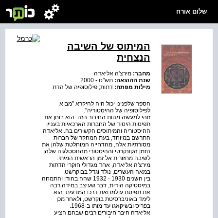
שלום אורח
המיתוס של השיבה
הנצחית
מחבר:
מירצ'ה אליאדה
שנת ההוצאה:
תש"ס - 2000
מילות מפתח:
דתות; פילוסופיה של הדת
הספר שלפנינו יכול היה להיקרא "מבוא
לפילוסופיה של ההיסטוריה".
זוהי למעשה מהות החיבור הזה: הוא בוחן את
תפיסות היסוד של החברות הארכאיות בעניין
ההיסטוריה והמיתוסים הקשורים בה. אליאדה
התרשם במיוחד, בעת המחקר של חברות
מסורתיות אלה, מהדחייה המוחלטת שלהן את
הזמן הקונקרטי וההיסטורי מהנוסטלגיה שלהן
לשיבה מחזורית אל זמן הראשית המיתי.
מירצ'ה אליאדה, אחד מגדולי חוקרי הדתות
במאה העשרים, נולד וגדל בבוקרשט.
בין השנים 1930 - 1932 שהה בהודו והתמחה
במיסטיקה הודית, דבר שעיצב במידה רבה
את תפיסת עולמו ואת דרכו המדעית. הוא
לימד באוניברסיטת בוקרשט, ולאחר מכן
בפריס ובשיקאגו עד מותו ב-1968.
אליאדה חיבר חיבורים רבים שבהם הציע