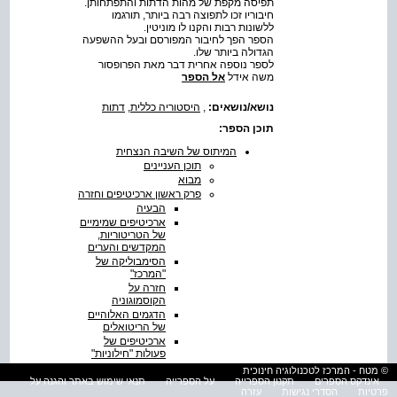
תפיסה מקפת של מהות הדתות והתפתחותן.
חיבוריו זכו לתפוצה רבה ביותר, תורגמו
ללשונות רבות והקנו לו מוניטין.
הספר הפך לחיבור המפורסם ובעל ההשפעה
הגדולה ביותר שלו.
לספר נוספה אחרית דבר מאת הפרופסור
משה אידל
אל הספר
נושא/נושאים:
,
היסטוריה כללית
,
דתות
תוכן הספר:
המיתוס של השיבה הנצחית
תוכן העניינים
מבוא
פרק ראשון ארכיטיפים וחזרה
הבעיה
ארכיטיפים שמימיים
של הטריטוריות,
המקדשים והערים
הסימבוליקה של
"המרכז"
חזרה על
הקוסמוגוניה
הדגמים האלוהיים
של הריטואלים
ארכיטיפים של
פעולות "חילוניות"
המיתוסים
© מטח - המרכז לטכנולוגיה חינוכית
וההיסטוריה
אינדקס הספרים
תקנון הספרייה
על הספרייה
תנאי שימוש באתר והגנה על
פרטיות
הסדרי נגישות
עזרה
פרק שני התחדשות הזמן