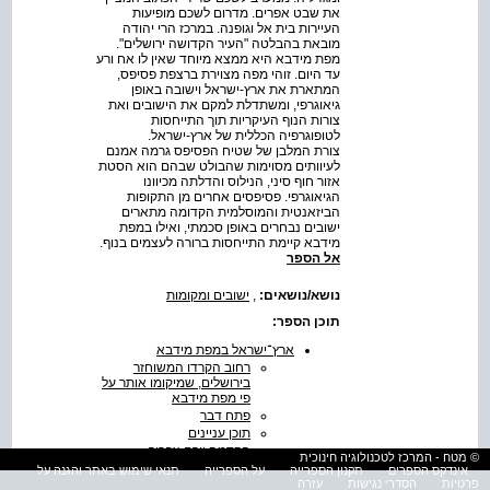
את שבט אפרים. מדרום לשכם מופיעות
העיירות בית אל וגופנה. במרכז הרי יהודה
מובאת בהבלטה "העיר הקדושה ירושלים".
מפת מידבא היא ממצא מיוחד שאין לו אח ורע
עד היום. זוהי מפה מצוירת ברצפת פסיפס,
המתארת את ארץ-ישראל וישובה באופן
גיאוגרפי, ומשתדלת למקם את הישובים ואת
צורות הנוף העיקריות תוך התייחסות
לטופוגרפיה הכללית של ארץ-ישראל.
צורת המלבן של שטיח הפסיפס גרמה אמנם
לעיוותים מסוימות שהבולט שבהם הוא הסטת
אזור חוף סיני, הנילוס והדלתה מכיוונו
הגיאוגרפי. פסיפסים אחרים מן התקופות
הביזאנטית והמוסלמית הקדומה מתארים
ישובים נבחרים באופן סכמתי, ואילו במפת
מידבא קיימת התייחסות ברורה לעצמים בנוף.
אל הספר
נושא/נושאים:
,
ישובים ומקומות
תוכן הספר:
ארץ־ישראל במפת מידבא
רחוב הקרדו המשוחזר
בירושלים, שמיקומו אותר על
פי מפת מידבא
פתח דבר
תוכן עניינים
הקדמה יורם צפריר
© מטח - המרכז לטכנולוגיה חינוכית
‭nn11vn‬ מידבא,
אינדקס הספרים
תקנון הספרייה
על הספרייה
תנאי שימוש באתר והגנה על
שבה נמצאה המפה,
פרטיות
הסדרי נגישות
עזרה