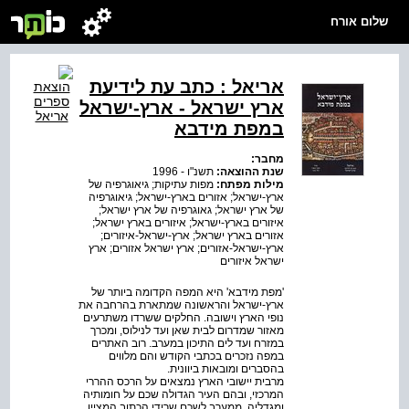
שלום אורח
אריאל : כתב עת לידיעת
ארץ ישראל - ארץ-ישראל
במפת מידבא
מחבר:
שנת ההוצאה:
תשנ"ו - 1996
מילות מפתח:
מפות עתיקות; גיאוגרפיה של
ארץ-ישראל; אזורים בארץ-ישראל; גיאוגרפיה
של ארץ ישראל; גאוגרפיה של ארץ ישראל;
איזורים בארץ-ישראל; איזורים בארץ ישראל;
אזורים בארץ ישראל; ארץ-ישראל-איזורים;
ארץ-ישראל-אזורים; ארץ ישראל אזורים; ארץ
ישראל איזורים
'מפת מידבא' היא המפה הקדומה ביותר של
ארץ-ישראל והראשונה שמתארת בהרחבה את
נופי הארץ וישובה. החלקים ששרדו משתרעים
מאזור שמדרום לבית שאן ועד לנילוס, ומכרך
במזרח ועד לים התיכון במערב. רוב האתרים
במפה נזכרים בכתבי הקודש והם מלווים
בהסברים ומובאות ביוונית.
מרבית יישובי הארץ נמצאים על הרכס ההררי
המרכזי, ובהם העיר הגדולה שכם על חומותיה
ומגדליה. ממערב לשכם שרידי הכתוב המציין