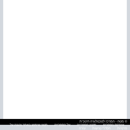
© מטח - המרכז לטכנולוגיה חינוכית
אינדקס הספרים
תקנון הספרייה
על הספרייה
תנאי שימוש באתר והגנה על
פרטיות
הסדרי נגישות
עזרה