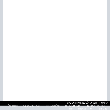
© מטח - המרכז לטכנולוגיה חינוכית
אינדקס הספרים
תקנון הספרייה
על הספרייה
תנאי שימוש באתר והגנה על
פרטיות
הסדרי נגישות
עזרה