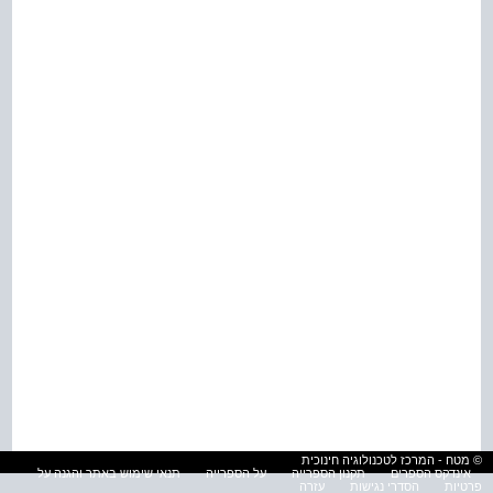
© מטח - המרכז לטכנולוגיה חינוכית
אינדקס הספרים
תקנון הספרייה
על הספרייה
תנאי שימוש באתר והגנה על
פרטיות
הסדרי נגישות
עזרה