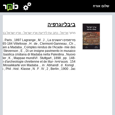
שלום אורח
ביבליוגרפיה
מתוך:
אריאל : כתב עת לידיעת ארץ ישראל - ארץ-ישראל במפ
a- . ba . Paris , 1897 Lagrange , M . J ., La
165-184 Villefosse , H . de , Clermont-Ganneau , Ch .,
dain a Madaba , Comptes rendus de I'Acade- mie des
140 ff Stevenson , E ., Di un insigne pavimento in musaico
na basilica cristiana di Madaba nella Palestina , Nuovo
 Miller , K ., Mappae mundiVl . Stuttgart , 1898 , pp . 148-
ictionnaire d'archeologie chretienne et de litur-
 Die Mosaikkarte von Madaba ... in : Abhandl . d . Konigl .
, Phil .-hist . Klasse , N . F . IV , 2 , Berlin , 1900 . Jac...