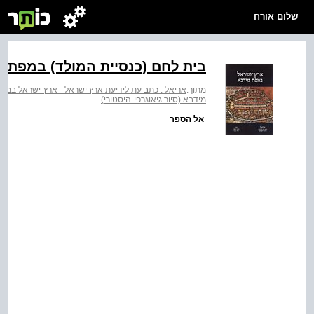
שלום אורח
בית לחם (כנסיית המולד) במפת 
מתוך:
אריאל : כתב עת לידיעת ארץ ישראל - ארץ-ישראל במפ
מידבא (סיור גיאוגרפי-היסטורי)
אל הספר