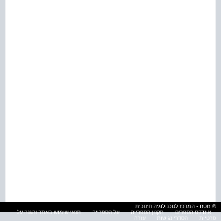
© מטח - המרכז לטכנולוגיה חינוכית
אינדקס הספרים
תקנון הספרייה
על הספרייה
תנאי שימוש באתר והגנה על
פרטיות
הסדרי נגישות
עזרה