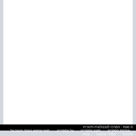
© מטח - המרכז לטכנולוגיה חינוכית
אינדקס הספרים
תקנון הספרייה
על הספרייה
תנאי שימוש באתר והגנה על
פרטיות
הסדרי נגישות
עזרה