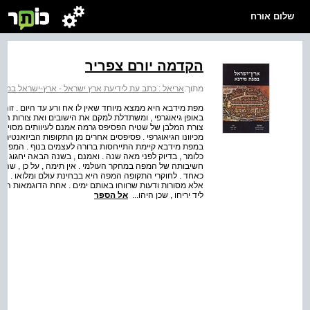
שלום אורח
הקדמה יורם צפריר
מתוך:
אריאל : כתב עת לידיעת ארץ ישראל - ארץ-ישראל במפ
מפת מידבא היא ממצא מיוחד שאין לו אח ורע עד היום . זוה
באופן גיאוגרפי , ומשתדלת למקם את הישובים ואת צורות הנו
צורת המלבן של שטיח הפסיפס גרמה אמנם לעיוותים מסוימים
מכיוונו הגיאוגרפי . פסיפסים אחרים מן התקופות הביזאנטית
כלומר , בדיוק לפני מאה שנה . ואמנם , בשנה הבאה יחגוג ה
חשיבותה של המפה במחקר העולמי . אין תימה , על כן , שה
כאחד . לחוקרי התקופה המפה היא בבחינת עולם ומלואו . המפ
אלא מסורות ודעות שרווחו באותם ימים . אחת הדוגמאות הנאות 
ליד יריחו , שכן היהו...
אל הספר