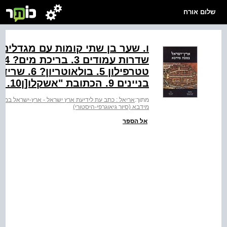
שלום אורח
‬
בניינים ‭.9‬ הכתובת "אשקלו[ן‭"[‬ ‭.10‬ הכתובת ‭]"‬ציון] המצרים"
מתוך:
אריאל : כתב עת לידיעת ארץ ישראל - ארץ-ישראל במפ
מידבא (סיור גיאוגרפי-היסטורי)
אל הספר