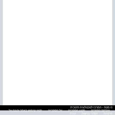
© מטח - המרכז לטכנולוגיה חינוכית
אינדקס הספרים
תקנון הספרייה
על הספרייה
תנאי שימוש באתר והגנה על
פרטיות
הסדרי נגישות
עזרה