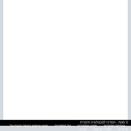
© מטח - המרכז לטכנולוגיה חינוכית
אינדקס הספרים
תקנון הספרייה
על הספרייה
תנאי שימוש באתר והגנה על
פרטיות
הסדרי נגישות
עזרה