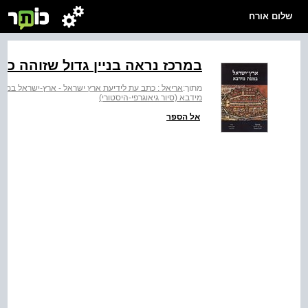
שלום אורח
במרכז נראה בניין גדול שזוהה ככ
מתוך:
אריאל : כתב עת לידיעת ארץ ישראל - ארץ-ישראל במפ
מידבא (סיור גיאוגרפי-היסטורי)
אל הספר