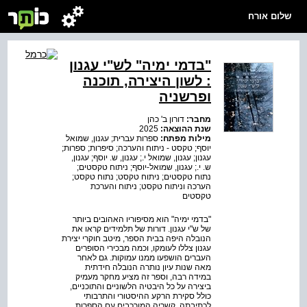
שלום אורח
"בדמי ימיה" לש"י עגנון
: לשון היצירה, תוכנה
ופרשניה
מחבר:
דורון ב' כהן
שנת ההוצאה:
2025
מילות מפתח:
ספרות עברית; עגנון, שמואל
יוסף; טקסט - ניתוח והערכה; סיפרות; ספרות;
עגנון; עגנון, שמואל י.; עגנון, ש. יוסף; עגנון,
ש. י.; עגנון, שמואל-יוסף; ניתוח טקסטים;
נתוח טקסטים; ניתוח טקסט; נתוח טקסט;
הערכה וניתוח טקסט; ניתוח והערכת
טקסטים
"בדמי ימיה" הוא מסיפוריו האהובים ביותר
של ש"י עגנון. דורות של תלמידים קראו את
הנובלה היפה בבית הספר, מיטב חוקרי יצירת
עגנון צללו לעומקו, וכמה מבכירי הסופרים
העברים הושפעו ממנו עמוקות. גם לאחר
מאה שנות עיון נותרה הנובלה חידתית
במידה רבה, וספר זה מציע מחקר מעמיק
ביצירה על כל היבטיה הלשוניים והתוכניים,
כולל סקירת הרקע ההיסטורי והתרבותי
לכתיבתה, קשריה המורכבים עם הספרות