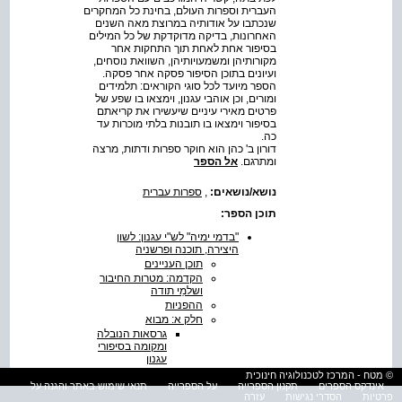
העברית וספרות העולם, בחינת כל המחקרים
שנכתבו על אודותיה במרוצת מאה השנים
האחרונות, בדיקה מדוקדקת של כל המילים
בסיפור אחת לאחת תוך התחקות אחר
מקורותיהן ומשמעויותיהן, השוואת נוסחים,
ועיונים בתוכן הסיפור פסקה אחר פסקה.
הספר מיועד לכל סוגי הקוראים: תלמידים
ומורים, וכן אוהבי עגנון, וימצאו בו שפע של
פרטים מאירי עיניים שיעשירו את קריאתם
בסיפור וימצאו בו תובנות בלתי מוכרות עד
כה.
דורון ב' כהן הוא חוקר ספרות ודתות, מרצה
ומתרגם.
אל הספר
נושא/נושאים:
,
ספרות עברית
תוכן הספר:
"בדמי ימיה" לש"י עגנון: לשון
היצירה, תוכנה ופרשניה
תוכן העניינים
הקדמה: מטרות החיבור
ושלמֵי תודה
ההפניות
חלק א: מבוא
גרסאות הנובלה
ומקומה בסיפורי
עגנון
מבנה היצירה
© מטח - המרכז לטכנולוגיה חינוכית
אינדקס הספרים
תקנון הספרייה
על הספרייה
תנאי שימוש באתר והגנה על
הדמויות
פרטיות
הסדרי נגישות
עזרה
תרצה ועקביה