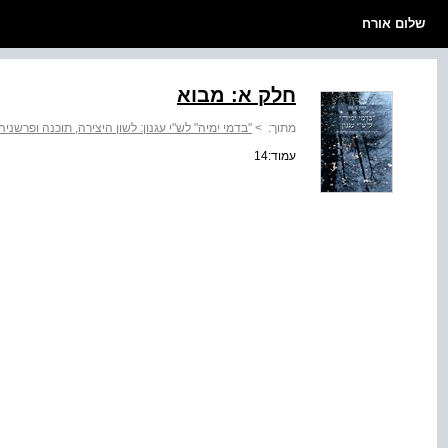
שלום אורח
חלק א: מבוא
מתוך:
>
"בדמי ימיה" לש"י עגנון: לשון היצירה, תוכנה ופרשניה
עמוד:14