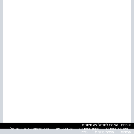
© מטח - המרכז לטכנולוגיה חינוכית
אינדקס הספרים
תקנון הספרייה
על הספרייה
תנאי שימוש באתר והגנה על
פרטיות
הסדרי נגישות
עזרה