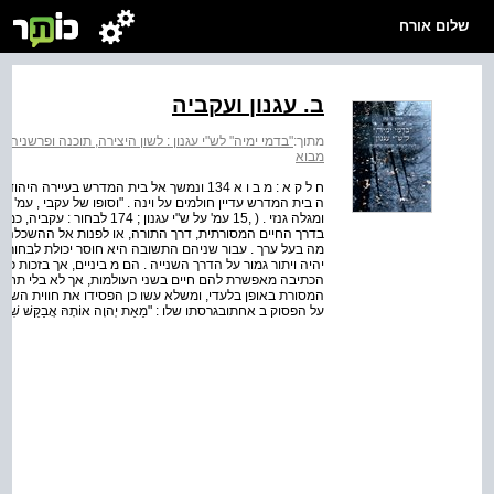
שלום אורח
ב. עגנון ועקביה
מתוך:
"בדמי ימיה" לש"י עגנון : לשון היצירה, תוכנה ופרשניה
>
מבוא
ח ל ק א : מ ב ו א 134 ונמשך אל בית המדרש 
ה בית המדרש עדיין חולמים על וינה . "וסופו של עקבי , עמ' בי
ומגלה גנזי . ( ,15 עמ' על ש"י
בדרך החיים המסורתית, דרך התורה, או לפנות אל ההשכלה וה
מה בעל ערך . עבור שניהם התשובה היא חוסר יכולת לבחור
יהיה ויתור גמור על הדרך השנייה . הם מ ביניים, אך בזכות כ
הכתיבה מאפשרת להם חיים בשני העולמות, אך לא בלי תחוש
על הפסוק ב אחתובגרסתו שלו : "מֵאֵת יְהוָה אוֹתָהּ אֲבַקֵּשׁ שִׁבְתִּי בְּב