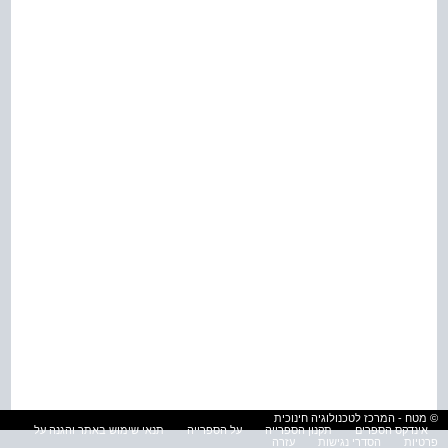
© מטח - המרכז לטכנולוגיה חינוכית
אינדקס הספרים
תקנון הספרייה
על הספרייה
תנאי שימוש באתר והגנה על
פרטיות
הסדרי נגישות
עזרה