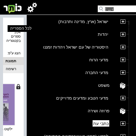
ישראל (ארץ, מדינה ותרבות)
נמצאו
לכל הספרייה
554
יהדות
ספרים
בקטגוריה
היסטוריה של עם ישראל ויהדות זמננו
הצג ע''פ:
מדעי הרוח
תמונת
כריכה
רשימה
מדעי החברה
משפט
מדעי הטבע ומדעים מדוייקים
פרוזה ושירה
כתבי עת
ילקוט מור