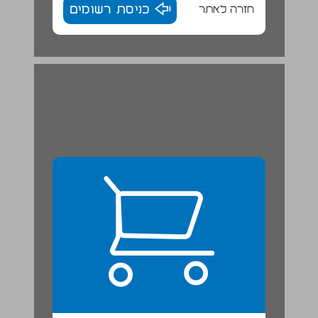
חזרה לאתר
כניסת רשומים