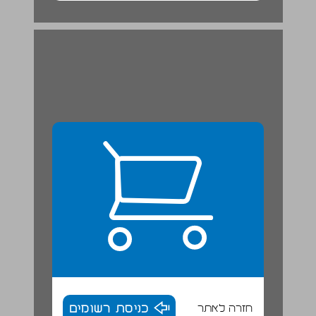
חזרה לאתר
כניסת רשומים