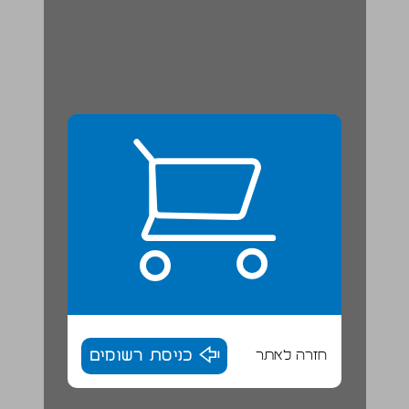
חזרה לאתר
כניסת רשומים