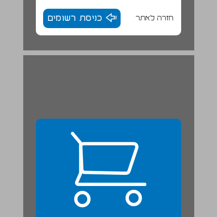
חזרה לאתר
כניסת רשומים