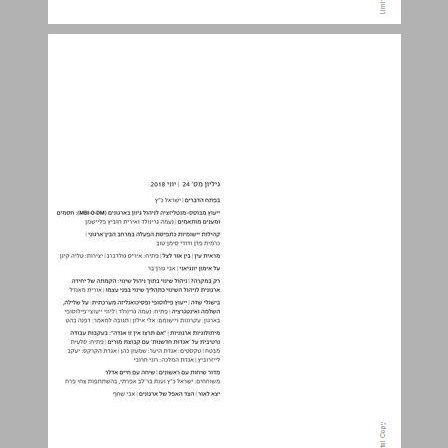
כתב עת לייעוץ ארגוני | גיליון מס' 24 ׀ יוני 2018 ... 0