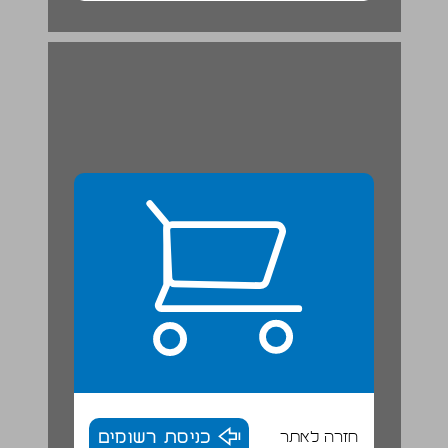
חזרה לאתר
כניסת רשומים