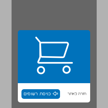
חזרה לאתר
כניסת רשומים