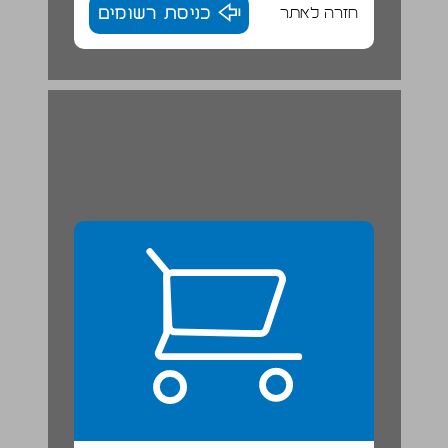
חזרה לאתר
כניסת רשומים