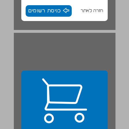
חזרה לאתר
כניסת רשומים