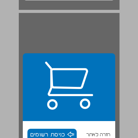
חזרה לאתר
כניסת רשומים