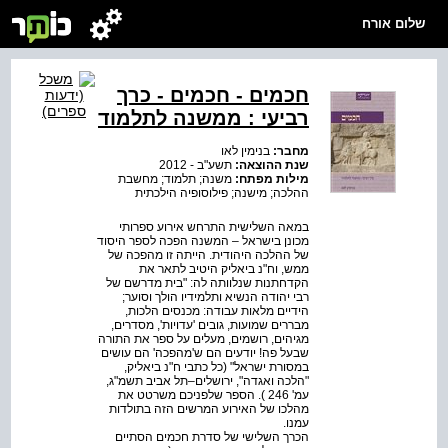
שלום אורח
חכמים - חכמים - כרך
רביעי : ממשנה לתלמוד
מחבר:
בנימין לאו
שנת ההוצאה:
תשע"ב - 2012
מילות מפתח:
משנה; תלמוד; מחשבת
ההלכה; מישנה; פילוסופיה הילכתית
במאה השלישית התרחש אירוע ספרותי
מכונן בישראל – המשנה הפכה לספר היסוד
של ההלכה היהודית. הייתה זו מהפכה של
ממש, וח"נ ביאליק היטיב לתאר את
הקדחתנות שנלוותה לה: "בית מדרשם של
רבי יהודה הנשיא ותלמידיו הולך וסוער;
הידיים מלאות עבודה: מכנסים הלכות,
מבררים שמועות, גובים 'עדויות', מסדרים,
מגיהים, רושמים, מעלים על ספר את התורה
שבעל פה! יודעים הם ש'מהפכה' הם עושים
במסורת ישראל" (כל כתבי ח"נ ביאליק,
"הלכה ואגדה", ירושלים–תל אביב תשמ"ג,
עמ' 246 ). הספר שלפניכם משרטט את
מהלכו של האירוע המרשים הזה בתולדות
עמנו.
הכרך השלישי של סדרת חכמים הסתיים