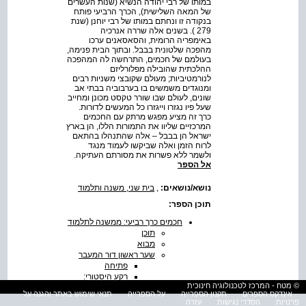
במותו של רבי יהודה הנשיא (שנות העשרים
של המאה השלישית), הכרך הרביעי פותח
בנקודה זו ונחתם במותו של רבי יוחנן (שנת
279 ). בשנים אלה שררה אנרכיה
באימפריה הרומית, והסאסאנים ערכו
מהפכה שלטונית בבבל. ובתוך הבית פנימה,
בעולמם של חכמים, התרחשה לה המהפכה
ההלכתית שהובילה מפלורליזם
לנורמטיביות; מעולם שקובצי משניות רבים
ומנוגדים משמשים בו בערבוביה בבתי אב
שונים, לעולם שבו שורר טקסט מכונן ומחייב
שעל פיו נגזרו וייגזרו כל המעשים לדורות.
כרך זה מציע מפגש מרתק עם החכמים
המרכזיים שליוו את התמורות הללו, הן בארץ
ישראל הן בבבל – אלה שהתנהלו בהתאם
לרוח הזמן ואלה שביקשו לעמוד מנגד
ולשמר ללא פשרות את מסורתם העתיקה.
אל הספר
נושא/נושאים:
,
בית שני, משנה ותלמוד
תוכן הספר:
חכמים כרך רביעי: ממשנה לתלמוד
תוכן
מבוא
שער ראשון דור המעבר
פתיחה
רקע היסטורי:
ראשית ימי
© מטח - המרכז לטכנולוגיה חינוכית
אינדקס הספרים
תקנון הספרייה
על הספרייה
תנאי שימוש באתר והגנה על
האנרכיה
פרטיות
הסדרי נגישות
עזרה
באימפריה