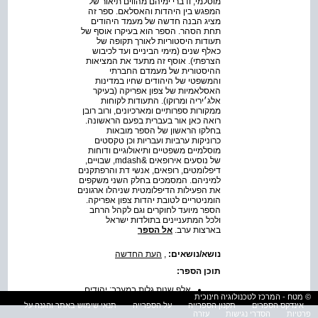
מוסלמי, ודברי ימיהם מהווים תיאור של
המפגש בין היהדות והאסלאם. ספר זה
מציג הבנה חדשה של מעמד היהודים
תחת הסהר. הספר הוא בעיקרו אוסף של
תעודות היסטוריות לאורך תקופה של
כאלף שנים (מימי הביניים ועד לכיבוש
הצרפתי). אוסף זה מתעד את המציאות
ההיסטורית של מעמדם החברתי
והמשפטי של היהודים שחיו במדינות
האסלאמיות של צפון אפריקה (בעיקר
אלג׳יריה ומרוקו). התעודות לקוחות
ממקורות ספרותיים ומארכיונים, ורוב רובן
רואה כאן אור בעברית בפעם הראשונה.
בחלקו הראשון של הספר מובאות
כרוניקות ערביות ועבריות וכן טקסטים
מוסלמיים משפטיים ותיאולוגיים ודוחות
של נוסעים אירופאים &mdash, שבויים,
דיפלומטים, רופאים, אנשי דת והרפתקנים
למיניהם. המסמכים בחלק השני משקפים
את הפעילות הדיפלומטית שניהלו ארגונים
הומניטריים לטובת יהדות צפון אפריקה.
הספר מיועד לחוקרים וגם לקהל הרחב
ולכל המתעניינים בתולדות ישראל
בארצות ערב.
אל הספר
נושא/נושאים:
,
העת החדשה
תוכן הספר:
אלף שנות גלות במערב: יהודים
© מטח - המרכז לטכנולוגיה חינוכית
תחת שלטון האסלאם: מקורות
אינדקס הספרים
תקנון הספרייה
על הספרייה
תנאי שימוש באתר והגנה על
ומסמכים (997 - 1912)
פרטיות
הסדרי נגישות
עזרה